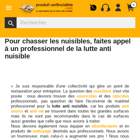
0

search
Pour chasser les nuisibles, faites appel
à un professionnel de la lutte anti
nuisible
« Je suis responsable d'une collectivité qui gère un point de
restauration pour entreprise. La question des
nuisibles
s'est vite
posée : nous devions trouver des
souricides
et des
raticides
professionnels, pas question de faire l'économie de matériel
professionnel pour la
lutte anti nuisible
, car les produits
anti
souris
et
anti rat
se trouvent dans toutes les grandes surfaces
mais ils ne sont pas recommandés dans le cas de surfaces
aussi grandes que celle que nous avions à traiter.
Nous devions également nous équiper en
désinfectants
et en
produits de
nettoyage
destinés aux professionnels. Nous avions
un fournisseur, mais celui-ci a augmenté ses prix ! Nous nous