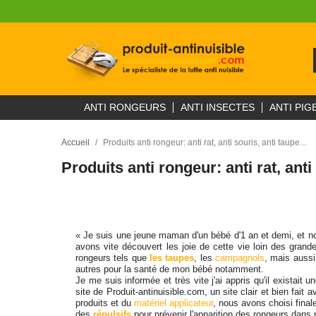
ANTI RONGEURS
ANTI INSECTES
ANTI PIG
Accueil
Produits anti rongeur: anti rat, anti souris, anti taupe...
Produits anti rongeur: anti rat, anti 
« Je suis une jeune maman d'un bébé d'1 an et demi, et n
avons vite découvert les joie de cette vie loin des gran
rongeurs tels que
les taupes
, les
campagnols
, mais aussi
autres pour la santé de mon bébé notamment.
Je me suis informée et très vite j'ai appris qu'il existait
site de Produit-antinuisible.com, un site clair et bien fait
produits et du
matériel applicateur
, nous avons choisi fina
des
répulsifs
pour prévenir l'apparition des rongeurs dans