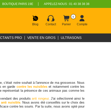
BOUTIQUE PARIS 19E
APPELEZ-NOUS :
01 40 38 38 38
0
Blog
Contact
Panier
Compte
ECTANTS PRO
VENTE EN GROS
ULTRASONS
, c'était notre souhait à l'annonce de ma grossesse. Nous
mis en garde
contre les nuisibles
et notamment contre les
r que représentait la présence de ces animaux pas comme les
és vendant des produits
anti rongeur
. J'ai sélectionné ainsi le
e
anti nuisible
. Nous avons été conseillés sur le choix des
ficace contre les souris. Par la suite, nous avons opté pour