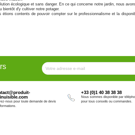
lution écologique et sans danger. En ce qui concerne notre jardin, nous avo
bientôt d'y cultiver notre potager.
 étions contents de pouvoir compter sur le professionnalisme et la disponi
rs
tact@produit-
+33 (0)1 40 38 38 38
inuisible.com
Nous sommes disponible par téléph
vez-nous pour toute demande de devis
pour tous conseils ou commandes.
nformations.