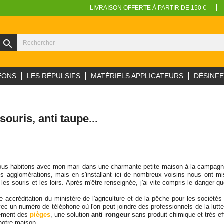
LIVRAISON OFFERTE À PARTIR DE 150 €
search
EONS
LES RÉPULSIFS
MATÉRIELS APPLICATEURS
DÉSINF
souris, anti taupe...
ous habitons avec mon mari dans une charmante petite maison à la campagne
des agglomérations, mais en s'installant ici de nombreux voisins nous ont 
 les souris et les loirs. Après m'être renseignée, j'ai vite compris le dange
 une accréditation du ministère de l'agriculture et de la pêche pour les sociét
 avec un numéro de téléphone où l'on peut joindre des professionnels de la lutt
lement des
pièges
, une solution
anti rongeur
sans produit chimique et très ef
 notre maison.