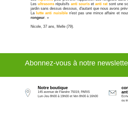
Les
ultrasons
répulsifs
anti souris
et
anti rat
sont une so
jardin sans dessus dessous, d'autant que nous avons prévu 
La
lutte anti nuisible
n'est pas une mince affaire et nous
rongeur
. »
Nicole, 37 ans, Melle (79).
Abonnez-vous à notre newslette
Notre boutique
con
ant
145 avenue de Flandre 75019, PARIS
Lun-Jeu 8h00 à 19h00 et Ven 8h00 à 16h00
Ecri
ou i