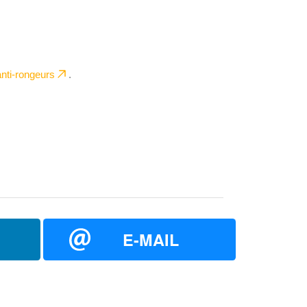
anti-rongeurs
.
E-MAIL