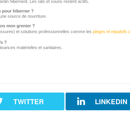
rdin hibernent. Les rats et souris restent actifs.
s pour hiberner ?
’une source de nourriture.
ans mon grenier ?
fissures) et solutions professionnelles comme les
pièges et répulsifs 
fs ?
sances matérielles et sanitaires.
TWITTER
LINKEDIN