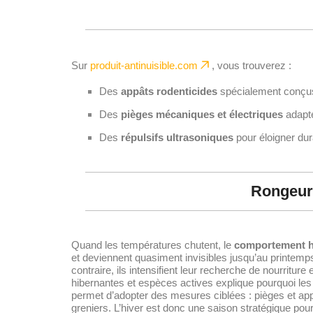
Sur
produit-antinuisible.com
, vous trouverez :
Des
appâts rodenticides
spécialement conçus p
Des
pièges mécaniques et électriques
adapté
Des
répulsifs ultrasoniques
pour éloigner dur
Rongeurs
Quand les températures chutent, le
comportement h
et deviennent quasiment invisibles jusqu’au printemp
contraire, ils intensifient leur recherche de nourritur
hibernantes et espèces actives explique pourquoi le
permet d’adopter des mesures ciblées : pièges et appâ
greniers. L’hiver est donc une saison stratégique pour