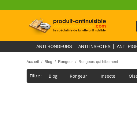
ANTI RONGEURS
ANTI INSECTES
ANTI PIG
Accueil
Blog
Rongeur
Rongeurs qui hibernent
Filtre :
Blog
Rongeur
Insecte
Ois