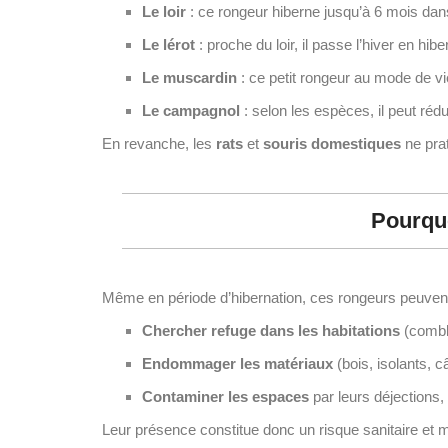
Le loir
: ce rongeur hiberne jusqu’à 6 mois dans
Le lérot
: proche du loir, il passe l’hiver en hib
Le muscardin
: ce petit rongeur au mode de vie
Le campagnol
: selon les espèces, il peut réd
En revanche, les
rats
et
souris domestiques
ne prat
Pourquo
Même en période d’hibernation, ces rongeurs peuvent
Chercher refuge dans les habitations
(combl
Endommager les matériaux
(bois, isolants, c
Contaminer les espaces
par leurs déjections,
Leur présence constitue donc un risque sanitaire et mat