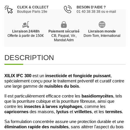
CLICK & COLLECT
BESOIN D’AIDE ?
Boutique Paris 19e
01 40 38 38 38 ou e-mail
Livraison 24/48h
Paiement sécurisé
Livraison monde
Offerte à partir de 150€
CB, Paypal, Vir.,
Dom-Tom, International
Mandat Adm
DESCRIPTION
XILIX IFC 300
insecticide et fongicide puissant
est un
,
spécialement conçu pour le traitement préventif et curatif contre
nuisibles du bois
une large gamme de
.
basidiomycètes
Il est particulièrement efficace contre les
, tels
que la pourriture cubique et la pourriture fibreuse, ainsi que
insectes à larves xylophages
contre les
, comme les
capricornes
lyctus
vrillettes
termites
des maisons,
et
, et les
.
Sa formulation concentrée assure une protection durable et une
élimination rapide des nuisibles
, sans altérer l'aspect du bois