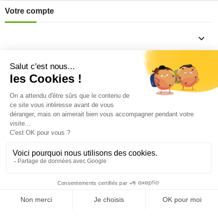
Votre compte

Informations

Fiches conseils

Insecte
Rongeurs