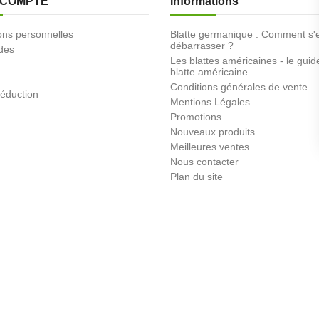
 COMPTE
Informations
ons personnelles
Blatte germanique : Comment s'
débarrasser ?
des
Les blattes américaines - le guid
blatte américaine
Conditions générales de vente
éduction
Mentions Légales
Promotions
Nouveaux produits
Meilleures ventes
Nous contacter
Plan du site