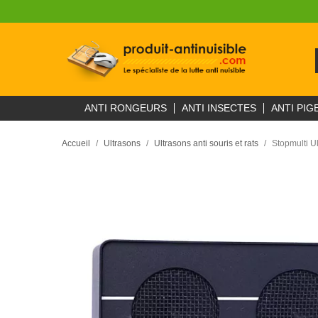
ANTI RONGEURS
ANTI INSECTES
ANTI PIG
Accueil
Ultrasons
Ultrasons anti souris et rats
Stopmulti U