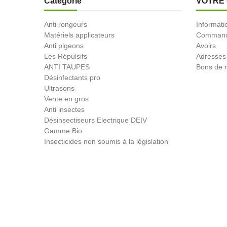
Catégorie
VOTRE
Anti rongeurs
Informati
Matériels applicateurs
Comman
Anti pigeons
Avoirs
Les Répulsifs
Adresses
ANTI TAUPES
Bons de r
Désinfectants pro
Ultrasons
Vente en gros
Anti insectes
Désinsectiseurs Electrique DEIV
Gamme Bio
Insecticides non soumis à la législation
BLACK FRIDAY
Promotions
© 2026 - Produit-antinuisible.com