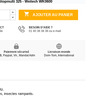
Stopmulti 325 - Weitech WK0600

AJOUTER AU PANIER
ECT
BESOIN D’AIDE ?
19e
01 40 38 38 38 ou e-mail
Paiement sécurisé
Livraison monde
B, Paypal, Vir., Mandat Adm
Dom-Tom, International
Hz.
ées, insectes rampants.