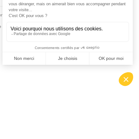
Fiches conseils
en
Insecte
Rongeurs
e de la