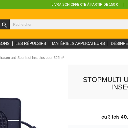
LIVRAISON OFFERTE À PARTIR DE 150 €
search
EONS
LES RÉPULSIFS
MATÉRIELS APPLICATEURS
DÉSINF
ltrason anti Souris et Insectes pour 325m²
STOPMULTI U
INSE