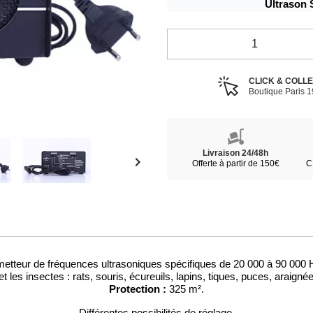
Ultrason 
CLICK & COLL
Boutique Paris 
Livraison 24/48h

Offerte à partir de 150€
C
etteur de fréquences ultrasoniques spécifiques de 20 000 à 90 000 
 les insectes : rats, souris, écureuils, lapins, tiques, puces, araign
Protection :
325 m².