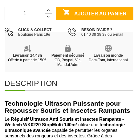

AJOUTER AU PANIER
CLICK & COLLECT
BESOIN D’AIDE ?
Boutique Paris 19e
01 40 38 38 38 ou e-mail
Livraison 24/48h
Paiement sécurisé
Livraison monde
Offerte à partir de 150€
CB, Paypal, Vir.,
Dom-Tom, International
Mandat Adm
DESCRIPTION
Technologie Ultrason Puissante pour
Repousser Souris et Insectes Rampants
Répulsif Ultrason Anti Souris et Insectes Rampants -
Le
Weitech WK0220 StopMulti 140m²
technologie
utilise une
ultrasonique avancée
capable de perturber les organes
sensoriels des rongeurs et des insectes. Grâce à des