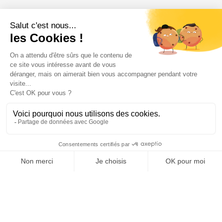
Votre compte

Informations

Fiches conseils

Insecte
Rongeurs