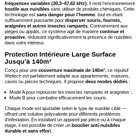
fréquences variables (30,3–47,62 kHz)
, il rend l’environnement
hostile aux nuisibles
sans utiliser de produits chimiques. Cette
sans danger pour l’homme
technologie est
, tout en étant
disperser souris, fourmis,
suffisamment puissante pour
araignées et autres insectes rampants
. Contrairement aux
continue et
pièges ou appâts, ce système agit de manière
proactive
, réduisant significativement la présence de nuisibles
dans votre intérieur.
Protection Intérieure Large Surface
Jusqu’à 140m²
couverture maximale de 140m²
Conçu pour une
, ce répulsif
Weitech est parfaitement adapté aux appartements, maisons,
deux modes dédiés
caves ou pièces techniques. Il propose
:
Mode A pour repousser les insectes rampants et araignées ;
Mode B pour combattre efficacement les souris.
Chaque mode est ajustable selon le type de nuisible ciblé —
offrant une solution polyvalente pour différents problèmes
d’infestation. En installant un appareil par pièce ou à chaque
bouclier anti-nuisibles
étage, il est possible de créer un
durable et sans effor
t.