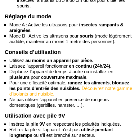
insectes rampants ou 5 à 60 cm du sol pour cibler les
souris.
Réglage du mode
Mode A : Active les ultrasons pour
insectes rampants &
araignées
.
Mode B : Active les ultrasons pour
souris
(mode légèrement
audible, maintenir au moins 1 mètre des personnes).
Conseils d’utilisation
Utilisez
au moins un appareil par pièce
.
Laissez l’appareil fonctionner
en continu (24h/24)
.
Déplacez l’appareil de temps à autre ou installez-en
plusieurs
pour
couverture maximale
.
Pour une efficacité optimale,
rangez les aliments
,
bloquez
les points d’entrée des nuisibles.
Découvrez notre gamme
d'isolants anti nuisible.
Ne pas utiliser l'appareil en présence de rongeurs
domestiques (gerbilles, hamster, …).
Utilisation avec pile 9V
Insérez la
pile 9V
en respectant les polarités indiquées.
Retirez la pile si l’appareil n’est pas
utilisé pendant
longtemps
ou s’il est branché sur secteur.