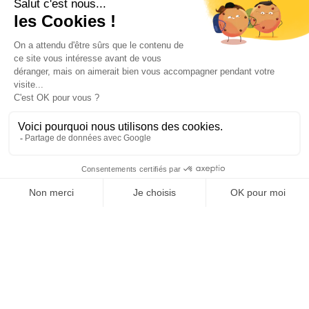
Votre compte

Informations

Fiches conseils

Insecte
Rongeurs