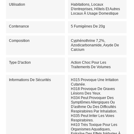
Utilisation
Habitations, Locaux
D'entreprises, Hôtels Et Autres
Locaux À Usage Domestique
Contenance
5 Fumigènes De 20g
Composition
Cyphénothrine 7,2%,
Azodicarbonamide, Axyde De
Calcium
Type D'action
Action Choc Pour Les
Traitements De Volumes
Informations De Sécurités
H315 Provoque Une Irritation
Cutanée.
H318 Provoque De Graves
Lésions Des Yeux.
H334 Peut Provoquer Des
Symptômes Allergiques Ou
D'asthme Ou Des Difficultés
Respiratoires Par Inhalation.
H335 Peut Irriter Les Voies
Respiratoires.
H410 Très Toxique Pour Les
Organismes Aquatiques,
Entraîne Des Effets Néfastes À