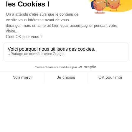
Votre compte

Informations

Fiches conseils

Insecte
Rongeurs
© 2026 - Produit-antinuisible.com