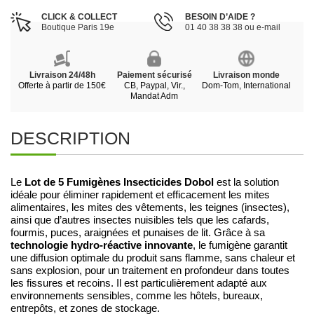
CLICK & COLLECT
BESOIN D’AIDE ?
Boutique Paris 19e
01 40 38 38 38 ou e-mail
Livraison 24/48h
Paiement sécurisé
Livraison monde
Offerte à partir de 150€
CB, Paypal, Vir.,
Dom-Tom, International
Mandat Adm
DESCRIPTION
Lot de 5 Fumigènes Insecticides Dobol
Le
est la solution
idéale pour éliminer rapidement et efficacement les mites
alimentaires, les mites des vêtements, les teignes (insectes),
ainsi que d’autres insectes nuisibles tels que les cafards,
fourmis, puces, araignées et punaises de lit. Grâce à sa
technologie hydro-réactive innovante
, le fumigène garantit
une diffusion optimale du produit sans flamme, sans chaleur et
sans explosion, pour un traitement en profondeur dans toutes
les fissures et recoins. Il est particulièrement adapté aux
environnements sensibles, comme les hôtels, bureaux,
entrepôts, et zones de stockage.