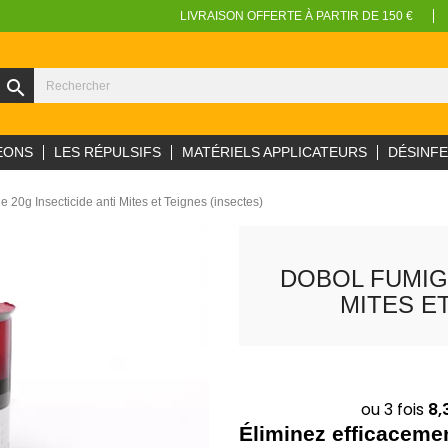
LIVRAISON OFFERTE À PARTIR DE 150 €
search
EONS
LES RÉPULSIFS
MATÉRIELS APPLICATEURS
DÉSINF
20g Insecticide anti Mites et Teignes (insectes)
DOBOL FUMIGÈ
MITES E
Éliminez efficacemen