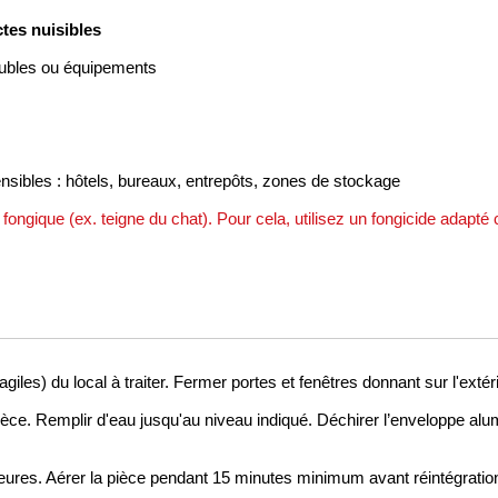
ctes nuisibles
eubles ou équipements
sibles : hôtels, bureaux, entrepôts, zones de stockage
ne fongique (ex. teigne du chat). Pour cela, utilisez un fongicide adap
iles) du local à traiter. Fermer portes et fenêtres donnant sur l'extérie
 pièce. Remplir d'eau jusqu'au niveau indiqué. Déchirer l’enveloppe al
 heures. Aérer la pièce pendant 15 minutes minimum avant réintégratio