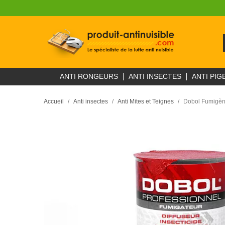
ANTI RONGEURS
ANTI INSECTES
ANTI PIG
Accueil
Anti insectes
Anti Mites et Teignes
Dobol Fumigène 