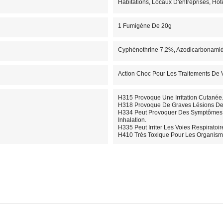
Habitations, Locaux D'entreprises, Hô
1 Fumigène De 20g
Cyphénothrine 7,2%, Azodicarbonamid
Action Choc Pour Les Traitements De
H315 Provoque Une Irritation Cutanée
H318 Provoque De Graves Lésions De
H334 Peut Provoquer Des Symptômes Al
Inhalation.
H335 Peut Irriter Les Voies Respiratoir
H410 Très Toxique Pour Les Organisme