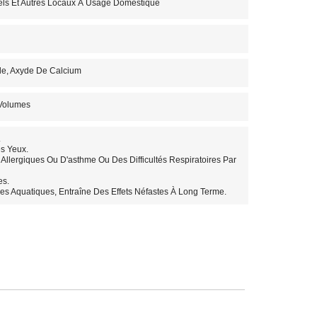
tels Et Autres Locaux À Usage Domestique
e, Axyde De Calcium
 Volumes
.
s Yeux.
lergiques Ou D'asthme Ou Des Difficultés Respiratoires Par
es.
s Aquatiques, Entraîne Des Effets Néfastes À Long Terme.