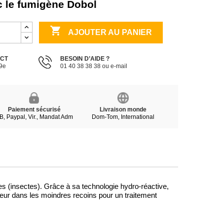
 le fumigène Dobol

AJOUTER AU PANIER
ECT
BESOIN D’AIDE ?
19e
01 40 38 38 38 ou e-mail
Paiement sécurisé
Livraison monde
B, Paypal, Vir., Mandat Adm
Dom-Tom, International
nes (insectes). Grâce à sa technologie hydro-réactive,
deur dans les moindres recoins pour un traitement