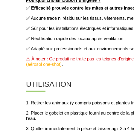
Pourquoi choisir Dobol Fumigène ?
Efficacité prouvée contre les mites et autres inse
✅
✅ Aucune trace ni résidu sur les tissus, vêtements, m
✅ Sûr pour les installations électriques et informatiques
✅ Réutilisation rapide des locaux après ventilation
✅ Adapté aux professionnels et aux environnements sen
⚠️ À noter : Ce produit ne traite pas les teignes d’origi
(aérosol one-shot)
.
UTILISATION
1. Retirer les animaux (y compris poissons et plantes frag
2. Placer le gobelet en plastique fourni au centre de la
l'eau.
3. Quitter immédiatement la pièce et laisser agir 2 à 4