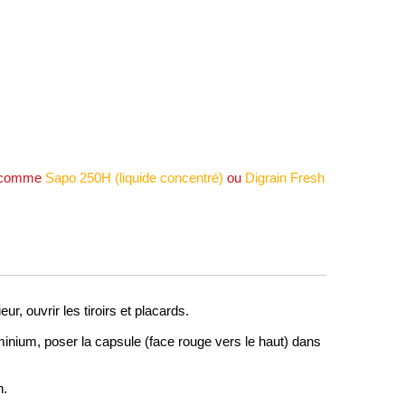
té comme
Sapo 250H (liquide concentré)
ou
Digrain Fresh
ur, ouvrir les tiroirs et placards.
uminium, poser la capsule (face rouge vers le haut) dans
n.