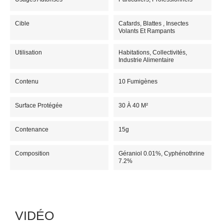
Cible
Cafards, Blattes , Insectes
Volants Et Rampants
Utilisation
Habitations, Collectivités,
Industrie Alimentaire
Contenu
10 Fumigènes
Surface Protégée
30 À 40 M²
Contenance
15g
Composition
Géraniol 0.01%, Cyphénothrine
7.2%
VIDÉO