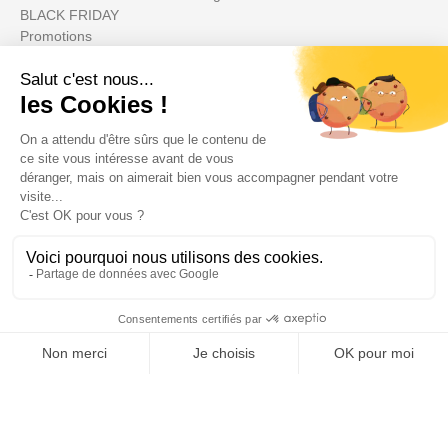
BLACK FRIDAY
Promotions
Votre compte

Informations

Fiches conseils

Insecte