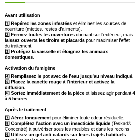
Avant utilisation
Repérez les zones infestées
1️⃣
et éliminez les sources de
nourriture (miettes, restes d’aliments).
Fermez toutes les ouvertures
2️⃣
donnant sur l’extérieur, mais
laissez ouverts les tiroirs et placards
pour maximiser l’effet
du traitement.
Protégez la vaisselle et éloignez les animaux
3️⃣
domestiques
.
Activation du fumigène
Remplissez le pot avec de l’eau jusqu’au niveau indiqué
4️⃣
.
Placez la canette rouge à l’intérieur et activez la
5️⃣
diffusion
.
Sortez immédiatement de la pièce
4
6️⃣
et laissez agir pendant
à 5 heures
.
Après le traitement
Aérez longuement
7️⃣
pour éliminer toute odeur résiduelle.
Complétez l’action avec un insecticide liquide
8️⃣
(Teskad®
Concentré) à pulvériser sous les meubles et dans les recoins.
Utilisez un gel anti-cafards sur leurs trajets habituels
9️⃣