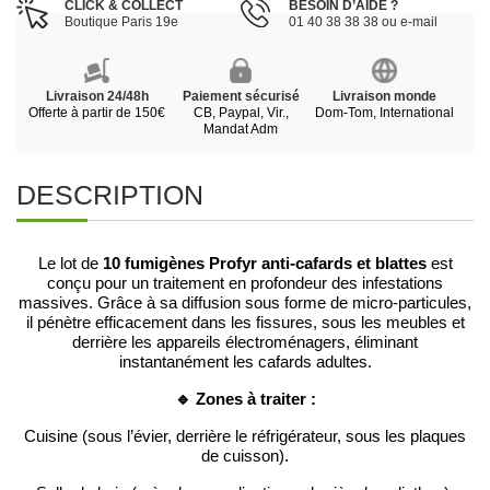
CLICK & COLLECT
BESOIN D’AIDE ?
Boutique Paris 19e
01 40 38 38 38 ou e-mail
Livraison 24/48h
Paiement sécurisé
Livraison monde
Offerte à partir de 150€
CB, Paypal, Vir.,
Dom-Tom, International
Mandat Adm
DESCRIPTION
10 fumigènes Profyr anti-cafards et blattes
Le lot de
est
conçu pour un traitement en profondeur des infestations
massives. Grâce à sa diffusion sous forme de micro-particules,
il pénètre efficacement dans les fissures, sous les meubles et
derrière les appareils électroménagers, éliminant
instantanément les cafards adultes.
🔹 Zones à traiter :
Cuisine (sous l’évier, derrière le réfrigérateur, sous les plaques
de cuisson).