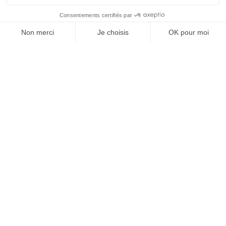
Affichage 1-21 de 21 article(s)

Retour en haut
Abonnez-vous à notre newsletters
Catégorie