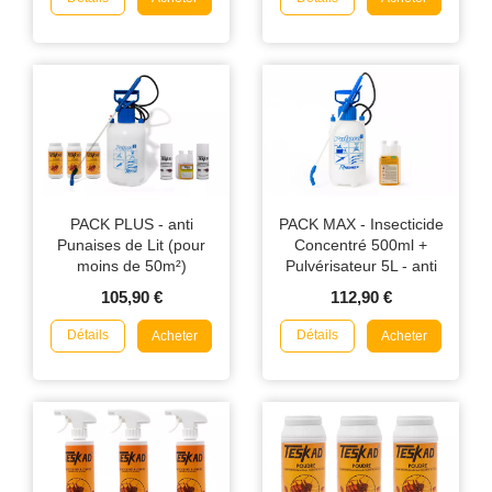
PACK PLUS - anti
PACK MAX - Insecticide
Punaises de Lit (pour
Concentré 500ml +
moins de 50m²)
Pulvérisateur 5L - anti
Punaises de Lit/Puces
105,90 €
112,90 €
Détails
Détails
Acheter
Acheter