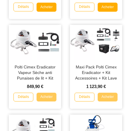
Détails
Détails
Acheter
Acheter
Polti Cimex Eradicator
Maxi Pack Polti Cimex
Vapeur Sèche anti
Eradicator + Kit
Punaises de lit + Kit
Accessoires + Kit Lave
accessoires
Vitre + Kit Repassage +
849,90 €
1 123,90 €
Sac de Transport
Détails
Détails
Acheter
Acheter