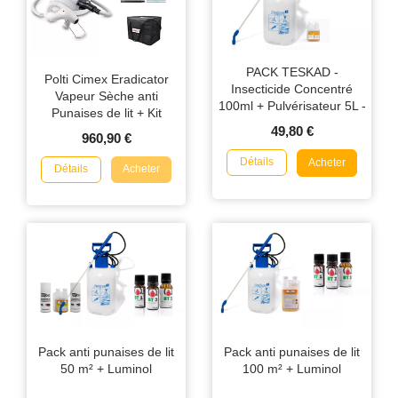
PACK TESKAD -
Polti Cimex Eradicator
Insecticide Concentré
Vapeur Sèche anti
100ml + Pulvérisateur 5L -
Punaises de lit + Kit
Traitement Punaises de Lit
accessoires + Sac de
49,80 €
960,90 €
& Puces
transport
Détails
Acheter
Détails
Acheter
Pack anti punaises de lit
Pack anti punaises de lit
50 m² + Luminol
100 m² + Luminol