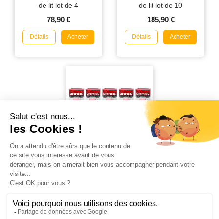
de lit lot de 4
de lit lot de 10
78,90 €
185,90 €
Détails
Détails
Acheter
Acheter
Dobol Fumigènes 20g
Insecticide anti Punaises
de lit lot de 5
119,90 €
Détails
Acheter