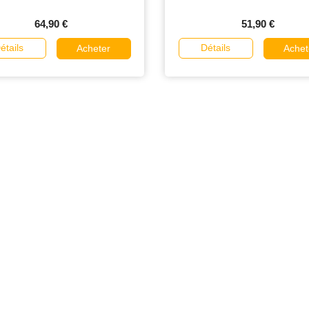
64,90 €
51,90 €
étails
Détails
Acheter
Achet