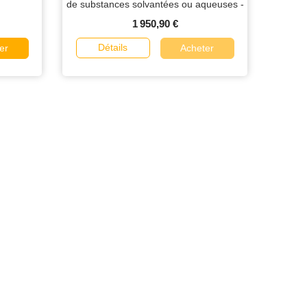
de substances solvantées ou aqueuses -
capacité 4.5 litres
1 950,90 €
Détails
er
Acheter