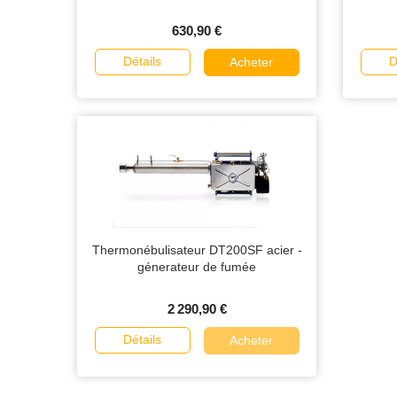
630,90 €
Détails
D
Acheter
Thermonébulisateur DT200SF acier -
génerateur de fumée
2 290,90 €
Détails
Acheter