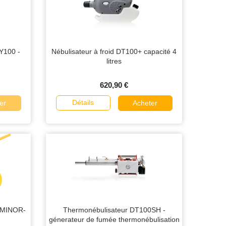
Y100 -
Nébulisateur à froid DT100+ capacité 4
litres
620,90 €
Détails
er
Acheter
MINOR-
Thermonébulisateur DT100SH -
génerateur de fumée thermonébulisation