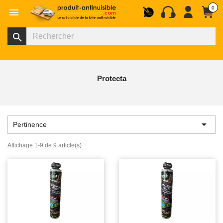
0

search
Protecta

Pertinence
Affichage 1-9 de 9 article(s)