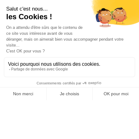
Votre compte

Informations

Fiches conseils

Insecte
Rongeurs