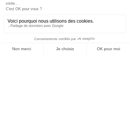
Informations

Fiches conseils

Insecte
Rongeurs
© 2026 - Produit-antinuisible.com