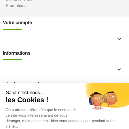
Promotions
Votre compte

Informations

Fiches conseils

Insecte
Rongeurs