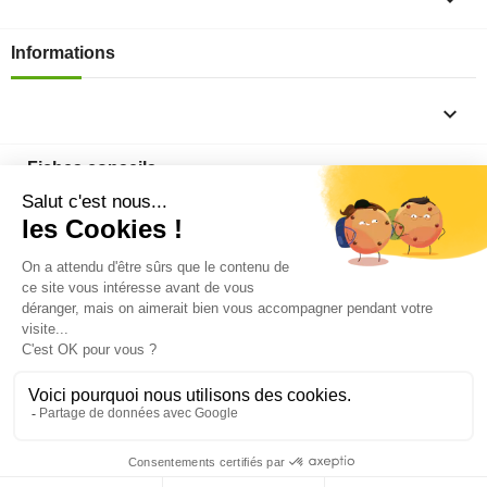
Informations

Fiches conseils

Insecte
Rongeurs
© 2026 - Produit-antinuisible.com