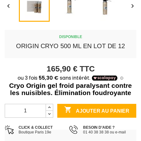


DISPONIBLE
ORIGIN CRYO 500 ML EN LOT DE 12
165,90 €
TTC
Cryo Origin gel froid paralysant contre
les nuisibles. Élimination foudroyante

AJOUTER AU PANIER
CLICK & COLLECT
BESOIN D’AIDE ?
Boutique Paris 19e
01 40 38 38 38 ou e-mail