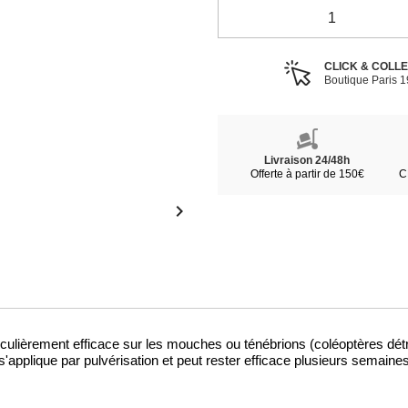
CLICK & COLL
Boutique Paris 
Livraison 24/48h
Offerte à partir de 150€
C

ièrement efficace sur les mouches ou ténébrions (coléoptères détrui
 s'applique par pulvérisation et peut rester efficace plusieurs semaine