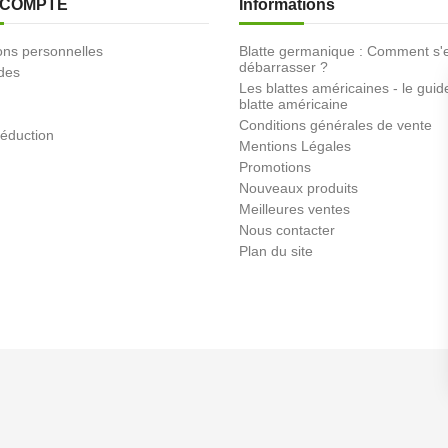
 COMPTE
Informations
ons personnelles
Blatte germanique : Comment s'
débarrasser ?
des
Les blattes américaines - le guid
blatte américaine
Conditions générales de vente
éduction
Mentions Légales
Promotions
Nouveaux produits
Meilleures ventes
Nous contacter
Plan du site