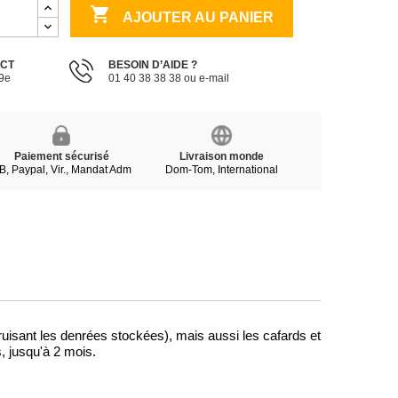

AJOUTER AU PANIER
ECT
BESOIN D’AIDE ?
19e
01 40 38 38 38 ou e-mail
Paiement sécurisé
Livraison monde
B, Paypal, Vir., Mandat Adm
Dom-Tom, International
sant les denrées stockées), mais aussi les cafards et 
s, jusqu'à 2 mois.