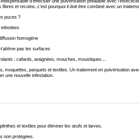
t indispensable d’effectuer une pulvérisation préalable avec l’insectici
fibres et recoins, c’est pourquoi il doit être combiné avec un traite
es puces ?
 infestées
 diffusion homogène
n’abîme pas les surfaces
 volants : cafards, araignées, mouches, moustiques…
 moquettes, parquets et textiles. Un traitement en pulvérisation avec
ter une nouvelle infestation.
plinthes et textiles pour éliminer les œufs et larves.
es non protégées.