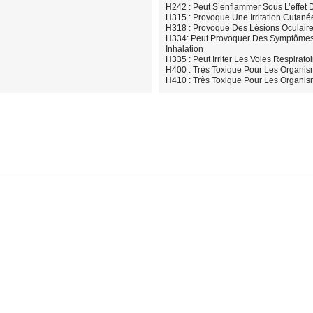
H242 : Peut S’enflammer Sous L’effet 
H315 : Provoque Une Irritation Cutané
H318 : Provoque Des Lésions Oculair
H334: Peut Provoquer Des Symptômes A
Inhalation
H335 : Peut Irriter Les Voies Respiratoi
H400 : Très Toxique Pour Les Organi
H410 : Très Toxique Pour Les Organism