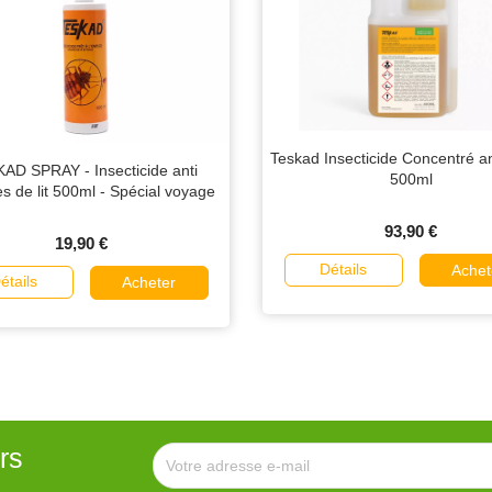
Teskad Insecticide Concentré a
AD SPRAY - Insecticide anti
500ml
s de lit 500ml - Spécial voyage
93,90 €
19,90 €
Détails
Achet
étails
Acheter
rs