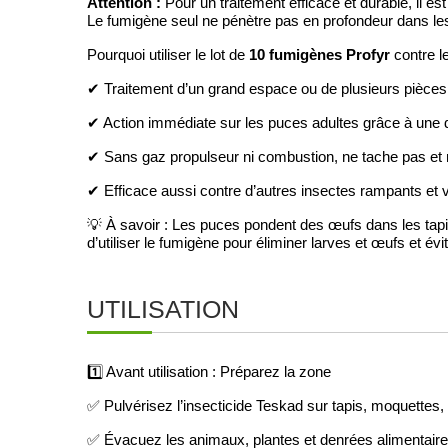
Attention :
Pour un traitement efficace et durable, il es
Le fumigène seul ne pénètre pas en profondeur dans les 
10 fumigènes Profyr
Pourquoi utiliser le lot de
contre l
✔ Traitement d’un grand espace ou de plusieurs pièces
✔ Action immédiate sur les puces adultes grâce à une
✔ Sans gaz propulseur ni combustion, ne tache pas et 
✔ Efficace aussi contre d’autres insectes rampants et
💡 À savoir : Les puces pondent des œufs dans les tapis,
d’utiliser le fumigène pour éliminer larves et œufs et évi
UTILISATION
1️⃣ Avant utilisation : Préparez la zone
✅ Pulvérisez l’insecticide Teskad sur tapis, moquettes, 
✅ Évacuez les animaux, plantes et denrées alimentair