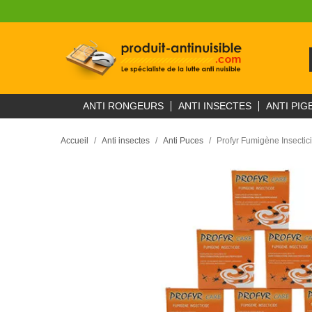
ANTI RONGEURS
ANTI INSECTES
ANTI PIG
Accueil
Anti insectes
Anti Puces
Profyr Fumigène Insectici