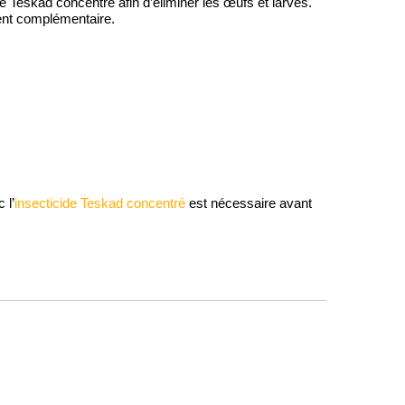
de Teskad concentré afin d’éliminer les œufs et larves.
ment complémentaire.
 l’
insecticide Teskad concentré
est nécessaire avant