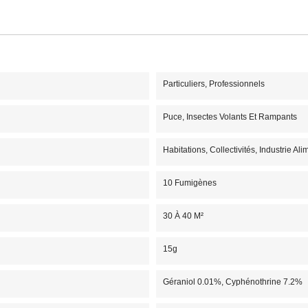
Particuliers, Professionnels
Puce, Insectes Volants Et Rampants
Habitations, Collectivités, Industrie Ali
10 Fumigènes
30 À 40 M²
15g
Géraniol 0.01%, Cyphénothrine 7.2%