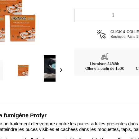
CLICK & COLL
Boutique Paris 
Livraison 24/48h
Offerte à partir de 150€
C

le fumigène Profyr
our un traitement d’envergure contre les puces adultes présentes dans
atteindre les puces visibles et cachées dans les moquettes, tapis, par