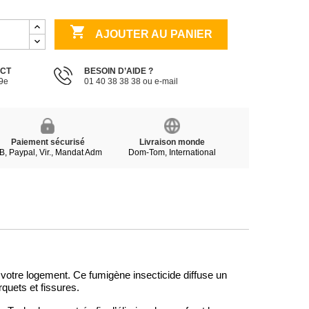

AJOUTER AU PANIER
ECT
BESOIN D’AIDE ?
19e
01 40 38 38 38 ou e-mail
Paiement sécurisé
Livraison monde
B, Paypal, Vir., Mandat Adm
Dom-Tom, International
 votre logement. Ce fumigène insecticide diffuse un
quets et fissures.