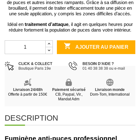
de puces et autres insectes rampants. Grâce à sa diffusion en
brouillard, il permet de traiter efficacement toute une pièce en
une seule application, y compris les zones difficiles d’accès.
traitement d’attaque
Idéal en
, il agit en quelques heures pour
réduire fortement la population de puces dans votre intérieur.

AJOUTER AU PANIER
CLICK & COLLECT
BESOIN D’AIDE ?
Boutique Paris 19e
01 40 38 38 38 ou e-mail
Livraison 24/48h
Paiement sécurisé
Livraison monde
Offerte à partir de 150€
CB, Paypal, Vir.,
Dom-Tom, International
Mandat Adm
DESCRIPTION
Fumigène anti-puces professionnel