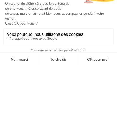

Informations

Fiches conseils

Insecte
Rongeurs
© 2026 - Produit-antinuisible.com