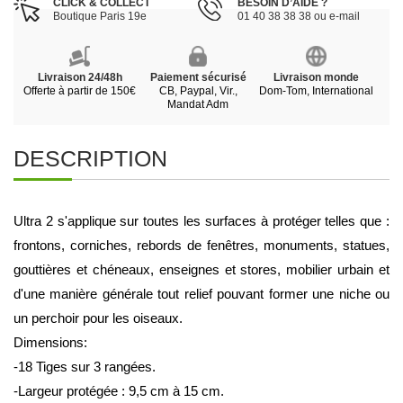
CLICK & COLLECT
BESOIN D’AIDE ?
Boutique Paris 19e
01 40 38 38 38 ou e-mail
Livraison 24/48h
Paiement sécurisé
Livraison monde
Offerte à partir de 150€
CB, Paypal, Vir.,
Dom-Tom, International
Mandat Adm
DESCRIPTION
Ultra 2 s'applique sur toutes les surfaces à protéger telles que : 
frontons, corniches, rebords de fenêtres, monuments, statues, 
gouttières et chéneaux, enseignes et stores, mobilier urbain et 
d'une manière générale tout relief pouvant former une niche ou 
un perchoir pour les oiseaux.
Dimensions:
-18 Tiges sur 3 rangées. 
-Largeur protégée : 9,5 cm à 15 cm. 