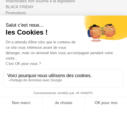
Insecticides non soumis à la législation
BLACK FRIDAY
Promotions
Votre compte

Informations

Fiches conseils

Insecte