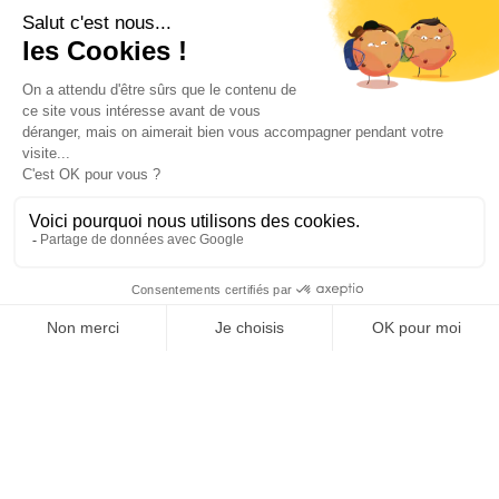
Votre compte

Informations

Fiches conseils

Insecte
Rongeurs