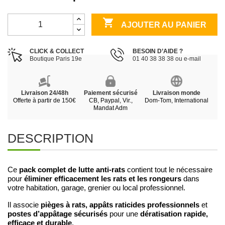

AJOUTER AU PANIER
CLICK & COLLECT
BESOIN D’AIDE ?
Boutique Paris 19e
01 40 38 38 38 ou e-mail
Livraison 24/48h
Paiement sécurisé
Livraison monde
Offerte à partir de 150€
CB, Paypal, Vir.,
Dom-Tom, International
Mandat Adm
DESCRIPTION
pack complet de lutte anti-rats
Ce
contient tout le nécessaire
éliminer efficacement les rats et les rongeurs
pour
dans
votre habitation, garage, grenier ou local professionnel.
pièges à rats, appâts raticides professionnels
Il associe
et
postes d’appâtage sécurisés
dératisation rapide,
pour une
efficace et durable
.