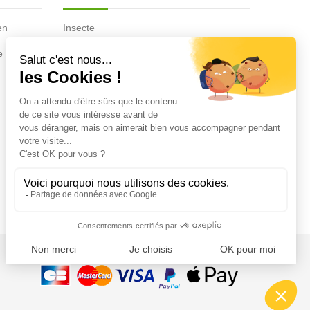
en
Insecte
Rongeurs
e de la