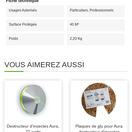
Fiche technique
Usages Autorisés
Particuliers, Professionnels
Surface Protégée
40 M²
Poids
2,20 Kg
VOUS AIMEREZ AUSSI
Destructeur d'insectes Aura,
Plaques de glu pour Aura
22 watts
destructeur d'insectes