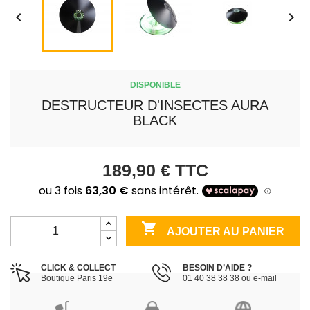


DISPONIBLE
DESTRUCTEUR D'INSECTES AURA
BLACK
189,90 €
TTC

AJOUTER AU PANIER
CLICK & COLLECT
BESOIN D’AIDE ?
Boutique Paris 19e
01 40 38 38 38 ou e-mail