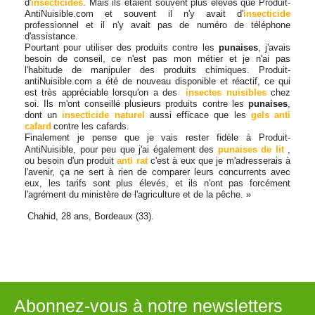
d'
insecticides
. Mais ils étaient souvent plus élevés que Produit-
AntiNuisible.com et souvent il n'y avait d'
insecticide
professionnel et il n'y avait pas de numéro de téléphone
d'assistance.
Pourtant pour utiliser des produits contre les
punaises
, j'avais
besoin de conseil, ce n'est pas mon métier et je n'ai pas
l'habitude de manipuler des produits chimiques. Produit-
antiNuisible.com a été de nouveau disponible et réactif, ce qui
est très appréciable lorsqu'on a des
insectes nuisibles
chez
soi. Ils m'ont conseillé plusieurs produits contre les
punaises
,
dont un
insecticide naturel
aussi efficace que les
gels anti
cafard
contre les cafards.
Finalement je pense que je vais rester fidèle à Produit-
AntiNuisible, pour peu que j'ai également des
punaises de lit
,
ou besoin d'un produit
anti rat
c'est à eux que je m'adresserais à
l'avenir, ça ne sert à rien de comparer leurs concurrents avec
eux, les tarifs sont plus élevés, et ils n'ont pas forcément
l'agrément du ministère de l'agriculture et de la pêche. »
Chahid, 28 ans, Bordeaux (33).
Abonnez-vous à notre newsletters