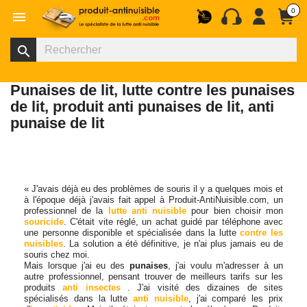
0

search
Punaises de lit, lutte contre les punaises
de lit, produit anti punaises de lit, anti
punaise de lit
« J'avais déjà eu des problèmes de souris il y a quelques mois et
à l'époque déjà j'avais fait appel à Produit-AntiNuisible.com, un
professionnel de la
lutte anti nuisible
pour bien choisir mon
souricide
. C'était vite réglé, un achat guidé par téléphone avec
une personne disponible et spécialisée dans la lutte
contre les
nuisibles
. La solution a été définitive, je n'ai plus jamais eu de
souris chez moi.
Mais lorsque j'ai eu des
punaises
, j'ai voulu m'adresser à un
autre professionnel, pensant trouver de meilleurs tarifs sur les
produits
anti insectes
. J'ai visité des dizaines de sites
spécialisés dans la lutte
anti nuisible
, j'ai comparé les prix