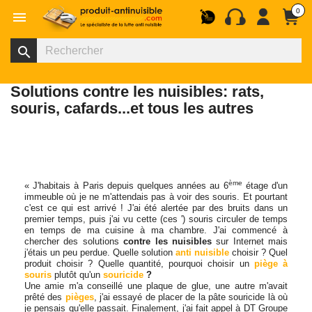
0

search
Solutions contre les nuisibles: rats,
souris, cafards...et tous les autres
ème
« J'habitais à Paris depuis quelques années au 6
étage d'un
immeuble où je ne m'attendais pas à voir des souris. Et pourtant
c'est ce qui est arrivé ! J'ai été alertée par des bruits dans un
premier temps, puis j'ai vu cette (ces ') souris circuler de temps
en temps de ma cuisine à ma chambre. J'ai commencé à
chercher des solutions
contre les nuisibles
sur Internet mais
j'étais un peu perdue. Quelle solution
anti nuisible
choisir ? Quel
produit choisir ? Quelle quantité, pourquoi choisir un
piège à
souris
plutôt qu'un
souricide
?
Une amie m'a conseillé une plaque de glue, une autre m'avait
prêté des
pièges
, j'ai essayé de placer de la pâte souricide là où
je pensais qu'elle passait. Finalement, j'ai fait appel à DT Groupe