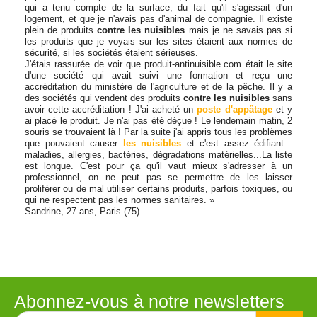
qui a tenu compte de la surface, du fait qu'il s'agissait d'un
logement, et que je n'avais pas d'animal de compagnie. Il existe
plein de produits
contre les nuisibles
mais je ne savais pas si
les produits que je voyais sur les sites étaient aux normes de
sécurité, si les sociétés étaient sérieuses.
J'étais rassurée de voir que produit-antinuisible.com était le site
d'une société qui avait suivi une formation et reçu une
accréditation du ministère de l'agriculture et de la pêche. Il y a
des sociétés qui vendent des produits
contre les nuisibles
sans
avoir cette accréditation ! J'ai acheté un
poste d'appâtage
et y
ai placé le produit. Je n'ai pas été déçue ! Le lendemain matin, 2
souris se trouvaient là ! Par la suite j'ai appris tous les problèmes
que pouvaient causer
les nuisibles
et c'est assez édifiant :
maladies, allergies, bactéries, dégradations matérielles...La liste
est longue. C'est pour ça qu'il vaut mieux s'adresser à un
professionnel, on ne peut pas se permettre de les laisser
proliférer ou de mal utiliser certains produits, parfois toxiques, ou
qui ne respectent pas les normes sanitaires. »
Sandrine, 27 ans, Paris (75).
Abonnez-vous à notre newsletters