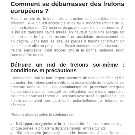
Comment se débarrasser des frelons
européens ?
Face à un nid de frelons, trois approches sont possibles selon la
situation. Si le nid est accessible et de taille modérée (moins de 30
cm), un traitement DIY reste envisageable avec les bons produits. Si
le nid est dans une cavité murée, en hauteur ou si une allergie est
connue dans le foyer, le recours à un prestataire professionnel est
obligatoire. Dans tous les cas, les pièges à frelons constituent un
complément utile en prévention. Savoir comment se débarrasser des
frelons européens, c'est d'abord choisir la bonne méthode selon
l'accessibilité du nid.
Détruire un nid de frelons soi-même :
conditions et précautions
L'intervention doit se faire
impérativement de nuit
, entre 22 h et 5 h
du matin : les frelons sont inactifs et la quasi-totalité de la colonie est
présente dans le nid. Une
combinaison de protection intégrale
(combinaison, gants, masque) est obligatoire avant toute approche.
Ne jamais boucher l'entrée du nid sans avoir traité au préalable : les
frelons perceraient une autre sortie, potentiellement à l'intérieur du
bâtiment.
Produits adaptés selon la configuration :
Nid apparent (grenier, arbre)
: insecticide frelons en aérosol à jet
longue portée, à projeter à distance depuis l'entrée du nid.
Nid en cavité (mur, sol)
: poudre insecticide à insuffler dans