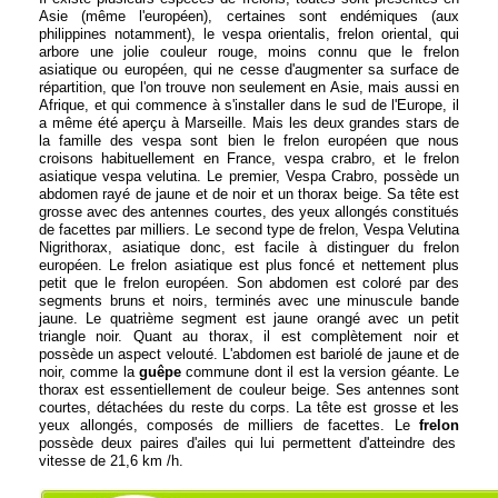
Asie (même l'européen), certaines sont endémiques (aux
philippines notamment), le vespa orientalis, frelon oriental, qui
arbore une jolie couleur rouge, moins connu que le frelon
asiatique ou européen, qui ne cesse d'augmenter sa surface de
répartition, que l'on trouve non seulement en Asie, mais aussi en
Afrique, et qui commence à s'installer dans le sud de l'Europe, il
a même été aperçu à Marseille. Mais les deux grandes stars de
la famille des vespa sont bien le frelon européen que nous
croisons habituellement en France, vespa crabro, et le frelon
asiatique vespa velutina. Le premier, Vespa Crabro, possède un
abdomen rayé de jaune et de noir et un thorax beige. Sa tête est
grosse avec des antennes courtes, des yeux allongés constitués
de facettes par milliers. Le second type de frelon, Vespa Velutina
Nigrithorax, asiatique donc, est facile à distinguer du frelon
européen. Le frelon asiatique est plus foncé et nettement plus
petit que le frelon européen. Son abdomen est coloré par des
segments bruns et noirs, terminés avec une minuscule bande
jaune. Le quatrième segment est jaune orangé avec un petit
triangle noir. Quant au thorax, il est complètement noir et
possède un aspect velouté. L'abdomen est bariolé de jaune et de
noir, comme la
guêpe
commune dont il est la version géante. Le
thorax est essentiellement de couleur beige. Ses antennes sont
courtes, détachées du reste du corps. La tête est grosse et les
yeux allongés, composés de milliers de facettes. Le
frelon
possède deux paires d'ailes qui lui permettent d'atteindre des
vitesse de 21,6 km /h.