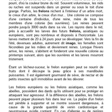
pourri, d'où la couleur brune du nid. Souvent volumineux, les nids
ou ruches est suspendu dans un grenier ou sous le toit d'une
grange. Parfois, les
frelons
nichent à l'intérieur d' un arbre mort,
le creux d'un arbre, le creux d'un mur... Une colonie se compose
d'une centaine d'individus, d'une reine, mère de tous les
membres d'une colonie (les ouvrières). Les reines peuvent
pondre jusqu'à 3000 œufs dans sa vie. Les rayons dans le nid,
près à accueillir les larves des futurs
frelons,
asiatiques ou
européens, sont peu nombreux et disposés à l'horizontale. Les
larves mettent de 20 à 24 jours pour se développer. Vers la fin de
l'été, devenues adultes, autrement dit
imago
, les femelles sont
fécondées par les mâles et deviennent reines. Lorsque l'hivers
arrive, les reines, s'abritent et fonderont une nouvelle colonie au
printemps suivant, alors que les ouvrières et les larves mourront
tristement.
Étant un lécheur-suceur, le frelon européen peut se nourrir de
fruits dont il découpe la peau grâce à ses mandibules
puissantes. Il est également gourmand de sève, de nectar et de
petits insectes qu'il immobilise avant de les dévorer.
Les frelons européens ou les frelons asiatiques, comme les
abeilles, possèdent des dards qu'ils utilisent pour se protéger en
attaquant leur agresseur. À la différence des abeilles, les frelons
peuvent piquer plusieurs fois dans leur vie. La piqûre d'un frelon
est pénible à supporter et se montre souvent dangereuse, à
cause de la grande quantité de venin cardiotoxique et
neurotoxique qu'elle contient. En cas d'allergie ou de piqûres