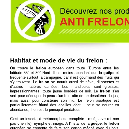
Habitat et mode de vie du frelon :
On trouve le
frelon
européen dans toute l'Europe entre les
latitude 55° et 30° Nord. Il est moins abondant que la
guêpe
et
fréquente surtout la campagne, car il est gourmand des fruits qui
s'y trouvent. Le
frelon
se nourrit aussi de sève, d'
insectes
et
d'autres matières carnées. Les mandibules sont grosses,
impressionnantes, toute jaune bordées de noir. Le
frelon
s'en
sert pour découper la peau d'un fruit afin de se désaltérer du jus,
mais aussi pour construire son nid. Le frelon asiatique est
particulièrement friand des abeilles dont il peut se nourrir en
abondance, il en est le principal prédateur.
C'est un insecte à métamorphose complète : œuf, larve (et non
pas chenille), nymphe et imago. A l'instar de la
guêpe
, le
frelon
européen se contente de faire son carton mâché avec du bois