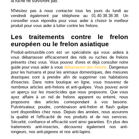
la ruche ne survivront pas.
N'hésitez pas à nous contacter tous les jours du lundi au
vendredi également par téléphone au 01.40.38.38.38. Un
conseiller vous répondra pour vous aider à choisir le meilleur
produit pour vous aider à lutter contre les frelons.
Les traitements contre le frelon
européen ou le frelon asiatique
Produit-antinuisible.com est un spécialiste qui vous aidera à
vous débarrasser efficacement des nids ou ruches de frelons
présents chez vous. Vous pouvez d'ores et déjà consulter notre
guide pour vous aider à vous
débarrasser des frelons
. Dangereux
pour les humains et pour les animaux domestiques, des mesures
drastiques sont à prendre afin de supprimer ces habitations
d'insectes. Dans notre boutique en ligne, vous trouverez de
nombreux articles anti-frelons et anti-guêpes. Vous pouvez avoir
un aperçu sur les insecticides que nous proposons. Que vous
ayez affaire à un nid de frelons apparent ou enterré, nous
proposons des articles correspondant à vos besoins.
Pulvérisateur, poudre, combinaison anti-frelon et flash guêpe
sont disponibles chez nous. Depuis des années, nous assurons
la qualité et l'efficacité de nos produits et de nos services.
Sécurité, confiance et efficacité sont ainsi garanties. En plus des
traitements anti-insectes, découvrez également nos anti-
rongeurs, nos anti-pigeons et nos anti-lapins.