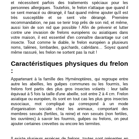
et nécessitent parfois des traitements spéciaux pour les
personnes allergiques. Toutefois, le frelon n'attaque que quand il
se sent menacé ou dérangé, il faut quand même ajouter qu'il est
très susceptible et se sent vite dérangé. Première
recommandation, ne pas se tenir trop prês de son nid, et même,
aussi loin de son nid que possible ! Afin de prévenir et lutter
contre une invasion de frelons européens ou asiatiques dans
votre maison, il est essentiel d'en connaître davantage sur cet
insecte. Tout comme le diable, le frelon européen a plusieurs
noms, talènes, lombardes, guichards, cabridans... Soyez quand
même rassuré, les frelon ne sortent pas la nuit !
Caractéristiques physiques du frelon
:
Appartenant à la famille des Hyménoptères, qui regroupe entre
autre les abeilles, les guêpes communes ou les fourmis, les
frelons font partis des plus gros insectes volants : leur taille
équivaut à 5 fois la taille d'une abeille, soit entre 2 à 4 cm. Frelon
asiatique ou européen, ils sont en tout cas les plus gros insectes
eusociaux, mot compliqué qui correspond à un mode
d'organisation sociale chez les animaux, comportant des
membres sexués (fertiles, la reine) et non sexués (non fertiles,
les ouvrières) à savoir les fourmis, guêpes ou frelons, on peut
ajouter certaines crevettes ou encore les termites.
Il existe plusieurs espèces de frelons, toutes sont présentes en