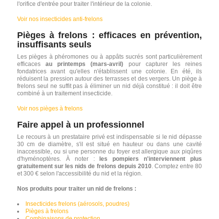
l'orifice d'entrée pour traiter l'intérieur de la colonie.
Voir nos insecticides anti-frelons
Pièges à frelons : efficaces en prévention,
insuffisants seuls
Les pièges à phéromones ou à appâts sucrés sont particulièrement
efficaces
au printemps (mars-avril)
pour capturer les reines
fondatrices avant qu'elles n'établissent une colonie. En été, ils
réduisent la pression autour des terrasses et des vergers. Un piège à
frelons seul ne suffit pas à éliminer un nid déjà constitué : il doit être
combiné à un traitement insecticide.
Voir nos pièges à frelons
Faire appel à un professionnel
Le recours à un prestataire privé est indispensable si le nid dépasse
30 cm de diamètre, s'il est situé en hauteur ou dans une cavité
inaccessible, ou si une personne du foyer est allergique aux piqûres
d'hyménoptères. À noter :
les pompiers n'interviennent plus
gratuitement sur les nids de frelons depuis 2010
. Comptez entre 80
et 300 € selon l'accessibilité du nid et la région.
Nos produits pour traiter un nid de frelons :
Insecticides frelons (aérosols, poudres)
Pièges à frelons
Combinaisons de protection