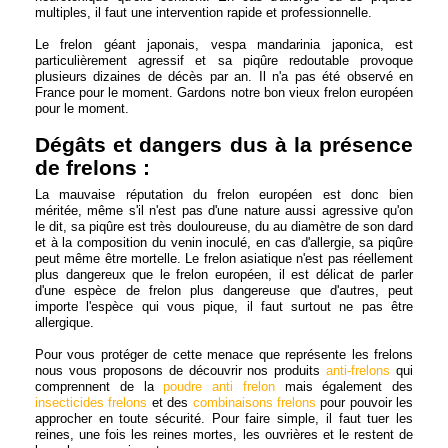
multiples, il faut une intervention rapide et professionnelle.
Le frelon géant japonais, vespa mandarinia japonica, est
particulièrement agressif et sa piqûre redoutable provoque
plusieurs dizaines de décès par an. Il n'a pas été observé en
France pour le moment. Gardons notre bon vieux frelon européen
pour le moment.
Dégâts et dangers dus à la présence
de frelons :
La mauvaise réputation du frelon européen est donc bien
méritée, même s'il n'est pas d'une nature aussi agressive qu'on
le dit, sa piqûre est très douloureuse, du au diamètre de son dard
et à la composition du venin inoculé, en cas d'allergie, sa piqûre
peut même être mortelle. Le frelon asiatique n'est pas réellement
plus dangereux que le frelon européen, il est délicat de parler
d'une espèce de frelon plus dangereuse que d'autres, peut
importe l'espèce qui vous pique, il faut surtout ne pas être
allergique.
Pour vous protéger de cette menace que représente les frelons
nous vous proposons de découvrir nos produits
anti-frelons
qui
comprennent de la
poudre anti frelon
mais également des
insecticides frelons
et des
combinaisons frelons
pour pouvoir les
approcher en toute sécurité. Pour faire simple, il faut tuer les
reines, une fois les reines mortes, les ouvrières et le restent de