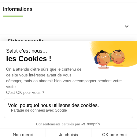
Informations

Fiches conseils

Insecte
Rongeurs
© 2026 - Produit-antinuisible.com