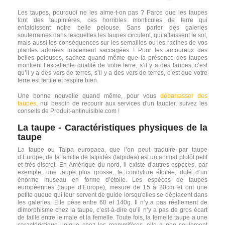
Les taupes, pourquoi ne les aime-t-on pas ? Parce que les taupes
font des taupinières, ces horribles monticules de terre qui
enlaidissent notre belle pelouse. Sans parler des galeries
souterraines dans lesquelles les taupes circulent, qui affaissent le sol,
mais aussi les conséquences sur les semailles ou les racines de vos
plantes adorées totalement saccagées ! Pour les amoureux des
belles pelouses, sachez quand même que la présence des taupes
montrent l’excellente qualité de votre terre, s’il y a des taupes, c’est
qu’il y a des vers de terres, s’il y a des vers de terres, c’est que votre
terre est fertile et respire bien.
Une bonne nouvelle quand même, p
our vous
débarrasser des
taupes
, nul besoin de recourir aux services d'un taupier, suivez les
conseils de Produit-antinuisible.com !
La taupe - Caractéristiques physiques de la
taupe
La taupe ou Talpa europaea, que l’on peut traduire par taupe
d’Europe, de la famille de talpidés (talpidea) est un animal plutôt petit
et très discret. En Amérique du nord, il existe d'autres espèces, par
exemple, une taupe plus grosse, le condylure étoilée, doté d’un
énorme museau en forme d’étoile. Les espèces de taupes
européennes (taupe d’Europe), mesure de 15 à 20cm et ont une
petite queue qui leur servent de guide lorsqu'elles se déplacent dans
les galeries. Elle pèse entre 60 et 140g. Il n’y a pas réellement de
dimorphisme chez la taupe, c’est-à-dire qu’il n’y a pas de gros écart
de taille entre le male et la femelle. Toute fois, la femelle taupe a une