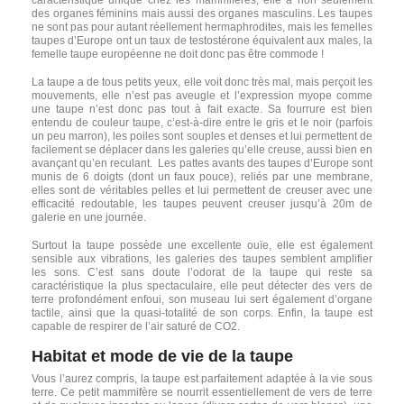
caractéristique unique chez les mammifères, elle a non seulement
des organes féminins mais aussi des organes masculins. Les taupes
ne sont pas pour autant réellement hermaphrodites, mais les femelles
taupes d’Europe ont un taux de testostérone équivalent aux males, la
femelle taupe européenne ne doit donc pas être commode !
La taupe a de tous petits yeux, elle voit donc très mal, mais perçoit les
mouvements, elle n’est pas aveugle et l’expression myope comme
une taupe n’est donc pas tout à fait exacte. Sa fourrure est bien
entendu de couleur taupe, c’est-à-dire entre le gris et le noir (parfois
un peu marron), les poiles sont souples et denses et lui permettent de
facilement se déplacer dans les galeries qu’elle creuse, aussi bien en
avançant qu’en reculant.
Les pattes avants des taupes d’Europe sont
munis de 6 doigts (dont un faux pouce), reliés par une membrane,
elles sont de véritables pelles et lui permettent de creuser avec une
efficacité redoutable, les taupes peuvent creuser jusqu’à 20m de
galerie en une journée.
Surtout la taupe possède une excellente ouïe, elle est également
sensible aux vibrations, les galeries des taupes semblent amplifier
les sons. C’est sans doute l’odorat de la taupe qui reste sa
caractéristique la plus spectaculaire, elle peut détecter des vers de
terre profondément enfoui, son museau lui sert également d’organe
tactile, ainsi que la quasi-totalité de son corps. Enfin, la taupe est
capable de respirer de l’air saturé de CO2.
Habitat et mode de vie de la taupe
Vous l’aurez compris, la taupe est parfaitement adaptée à la vie sous
terre. Ce petit mammifère se nourrit essentiellement de vers de terre