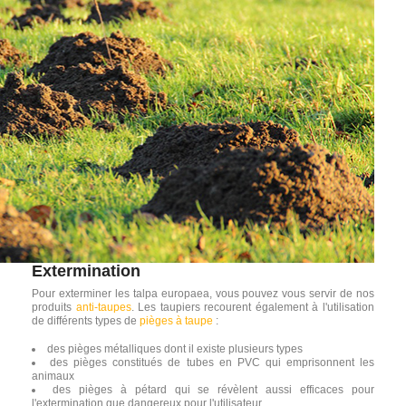
Extermination
Pour exterminer les talpa europaea, vous pouvez vous servir de nos
produits
anti-taupes
. Les taupiers recourent également à l'utilisation
de différents types de
pièges à taupe
:
des pièges métalliques dont il existe plusieurs types
des pièges constitués de tubes en PVC qui emprisonnent les
animaux
des pièges à pétard qui se révèlent aussi efficaces pour
l'extermination que dangereux pour l'utilisateur