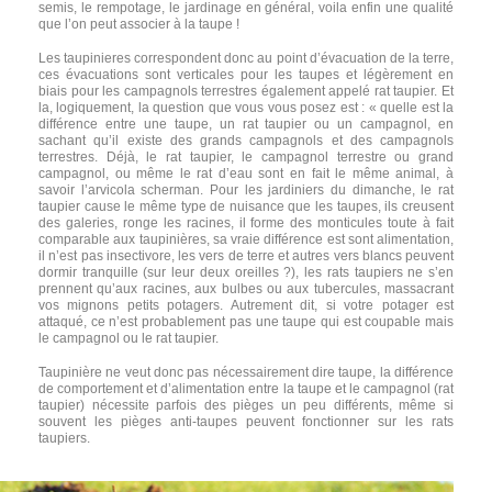
semis, le rempotage, le jardinage en général, voila enfin une qualité
que l’on peut associer à la taupe !
Les taupinieres correspondent donc au point d’évacuation de la terre,
ces évacuations sont verticales pour les taupes et légèrement en
biais pour les campagnols terrestres également appelé rat taupier. Et
la, logiquement, la question que vous vous posez est : « quelle est la
différence entre une taupe, un rat taupier ou un campagnol, en
sachant qu’il existe des grands campagnols et des campagnols
terrestres. Déjà, le rat taupier, le campagnol terrestre ou grand
campagnol, ou même le rat d’eau sont en fait le même animal, à
savoir l’arvicola scherman. Pour les jardiniers du dimanche, le rat
taupier cause le même type de nuisance que les taupes, ils creusent
des galeries, ronge les racines, il forme des monticules toute à fait
comparable aux taupinières, sa vraie différence est sont alimentation,
il n’est pas insectivore, les vers de terre et autres vers blancs peuvent
dormir tranquille (sur leur deux oreilles ?), les rats taupiers ne s’en
prennent qu’aux racines, aux bulbes ou aux tubercules, massacrant
vos mignons petits potagers. Autrement dit, si votre potager est
attaqué, ce n’est probablement pas une taupe qui est coupable mais
le campagnol ou le rat taupier.
Taupinière ne veut donc pas nécessairement dire taupe, la différence
de comportement et d’alimentation entre la taupe et le campagnol (rat
taupier) nécessite parfois des pièges un peu différents, même si
souvent les pièges anti-taupes peuvent fonctionner sur les rats
taupiers.