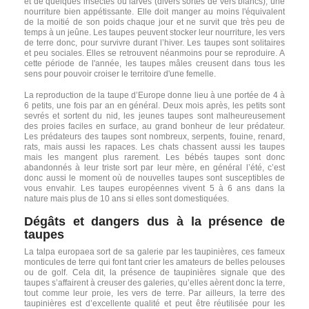
et de quelques insectes ou larves (divers sortes de vers blancs), une
nourriture bien appétissante. Elle doit manger au moins
l'équivalent
de la moitié de son poids chaque jour et ne survit que très peu de
temps à un jeûne. Les taupes peuvent stocker leur nourriture, les vers
de terre donc, pour survivre durant l’hiver. Les taupes sont solitaires
et peu sociales. Elles se retrouvent néanmoins pour se reproduire. A
cette période de l'année, les taupes mâles creusent dans tous les
sens pour pouvoir croiser le territoire d'une femelle.
La reproduction de la taupe d’Europe donne lieu à une portée de 4 à
6 petits, une fois par an en général. Deux mois après, les petits sont
sevrés et sortent du nid, les jeunes taupes sont malheureusement
des proies faciles en surface, au grand bonheur de leur prédateur.
Les prédateurs des taupes sont nombreux, serpents, fouine, renard,
rats, mais aussi les rapaces. Les chats chassent aussi les taupes
mais les mangent plus rarement. Les bébés taupes sont donc
abandonnés à leur triste sort par leur mère, en général l’été, c’est
donc aussi le moment où de nouvelles taupes sont susceptibles de
vous envahir. Les taupes européennes vivent 5 à 6 ans dans la
nature mais plus de 10 ans si elles sont domestiquées.
Dégâts et dangers dus à la présence de
taupes
La talpa europaea sort de sa galerie par les taupinières, ces fameux
monticules de terre qui font tant crier les amateurs de belles pelouses
ou de golf. Cela dit, la présence de taupinières signale que des
taupes s’affairent à creuser des galeries, qu’elles aèrent donc la terre,
tout comme leur proie, les vers de terre. Par ailleurs, la terre des
taupinières est d’excellente qualité et peut être réutilisée pour les