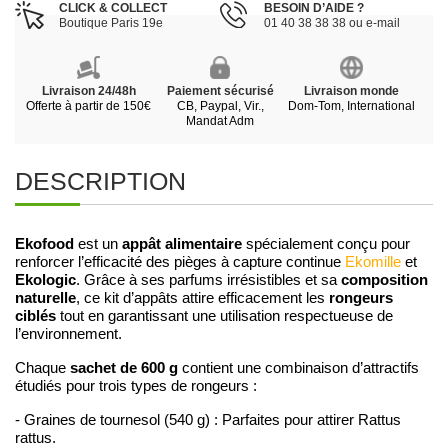
CLICK & COLLECT
BESOIN D’AIDE ?
Boutique Paris 19e
01 40 38 38 38 ou e-mail
Livraison 24/48h
Paiement sécurisé
Livraison monde
Offerte à partir de 150€
CB, Paypal, Vir.,
Dom-Tom, International
Mandat Adm
DESCRIPTION
Ekofood
appât alimentaire
est un
spécialement conçu pour
renforcer l’efficacité des pièges à capture continue
Ekomille
et
Ekologic
composition
. Grâce à ses parfums irrésistibles et sa
naturelle
rongeurs
, ce kit d’appâts attire efficacement les
ciblés
tout en garantissant une utilisation respectueuse de
l’environnement.
sachet de 600 g
Chaque
contient une combinaison d’attractifs
étudiés pour trois types de rongeurs :
- Graines de tournesol (540 g) : Parfaites pour attirer Rattus
rattus.