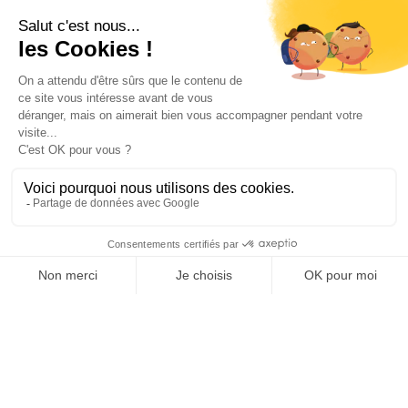
Votre compte

Informations

Fiches conseils

Insecte
Rongeurs