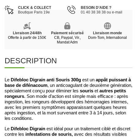
CLICK & COLLECT
BESOIN D’AIDE ?
Boutique Paris 19e
01 40 38 38 38 ou e-mail
Livraison 24/48h
Paiement sécurisé
Livraison monde
Offerte à partir de 150€
CB, Paypal, Vir.,
Dom-Tom, International
Mandat Adm
DESCRIPTION
Difebloc Digrain anti Souris 300g
appât puissant à
Le
est un
base de difénacoum
, un anticoagulant de deuxième génération,
souris
autres petits
spécialement conçu pour éliminer les
et
rongeurs
. Son mode d’action est simple mais efficace : après
ingestion, les rongeurs développent des hémorragies internes,
avec les premiers symptômes apparaissant quelques heures
après ingestion, et la mort survenant entre 3 à 14 jours, selon
les conditions.
Difebloc Digrain
Le
est idéal pour un traitement ciblé et discret
infestations de souris,
contre les
avec des résultats visibles