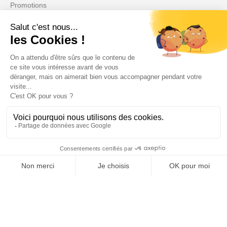
Promotions
Votre compte

Informations

Fiches conseils

Insecte
Rongeurs