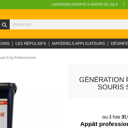
LIVRAISON OFFERTE À PARTIR DE 150 €
search
EONS
LES RÉPULSIFS
MATÉRIELS APPLICATEURS
DÉSINF
ouris 5 kg Professionnel
GÉNÉRATION P
SOURIS 
Appât profession