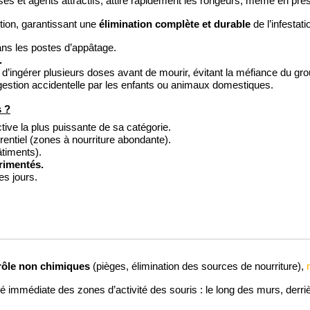
ses et agents attractifs, attire rapidement les rongeurs, même en pré
élimination complète et durable
tion, garantissant une
de l’infestati
dans les postes d’appâtage.
.
d’ingérer plusieurs doses avant de mourir, évitant la méfiance du gro
ingestion accidentelle par les enfants ou animaux domestiques.
s ?
tive la plus puissante de sa catégorie.
entiel (zones à nourriture abondante).
timents).
rimentés.
es jours.
rôle non chimiques
(pièges, élimination des sources de nourriture),
é immédiate des zones d’activité des souris : le long des murs, derri