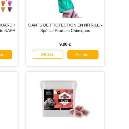
NGUARD +
GANTS DE PROTECTION EN NITRILE -
âts NARA
Spécial Produits Chimiques
9,90 €
Détails
er
Acheter