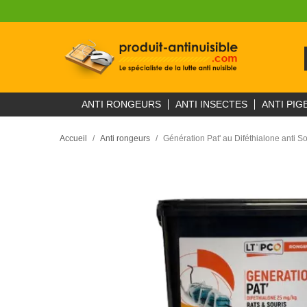
ANTI RONGEURS
ANTI INSECTES
ANTI PIG
Accueil
Anti rongeurs
Génération Pat' au Diféthialone anti S