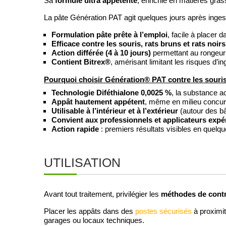
formule ultra appétente
Sa
, enrichie en matières gras
La pâte Génération PAT agit quelques jours après inges
Formulation pâte prête à l’emploi
, facile à placer 
Efficace contre les souris, rats bruns et rats noirs
Action différée (4 à 10 jours)
permettant au rongeur 
Contient Bitrex®
, amérisant limitant les risques d’
Pourquoi choisir Génération® PAT contre les souri
Technologie Diféthialone 0,0025 %
, la substance ac
Appât hautement appétent
, même en milieu concurr
Utilisable à l’intérieur et à l’extérieur
(autour des bâ
Convient aux professionnels et applicateurs expé
Action rapide
: premiers résultats visibles en quelqu
UTILISATION
méthodes de cont
Avant tout traitement, privilégier les
Placer les appâts dans des
postes sécurisés
à proximit
garages ou locaux techniques.