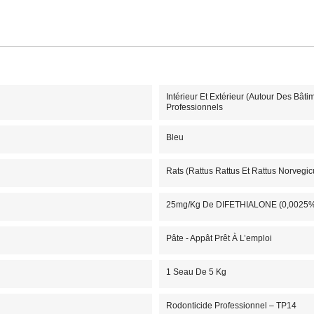
Intérieur Et Extérieur (autour Des Bâti
Professionnels
Bleu
Rats (Rattus Rattus Et Rattus Norvegi
25mg/kg De DIFETHIALONE (0,0025% 
Pâte - Appât Prêt À L’emploi
1 Seau De 5 Kg
Rodonticide Professionnel – TP14