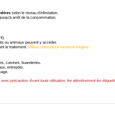
mètres
selon le niveau d’infestation.
jusqu’à arrêt de la consommation.
4).
nts ou animaux peuvent y accéder.
nt le traitement.
Utiliser notre pince ramasse rongeur.
es, cuisines, buanderies.
ux, entrepôts.
kage.
avec précaution. Avant toute utilisation, lire attentivement les étiquet