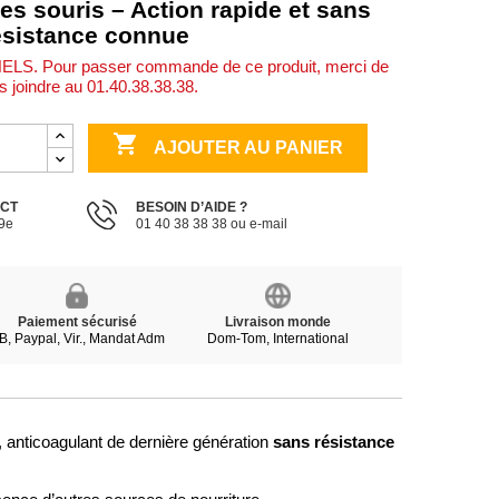
es souris – Action rapide et sans
ésistance connue
S. Pour passer commande de ce produit, merci de
s joindre au 01.40.38.38.38.

AJOUTER AU PANIER
ECT
BESOIN D’AIDE ?
19e
01 40 38 38 38 ou e-mail
Paiement sécurisé
Livraison monde
B, Paypal, Vir., Mandat Adm
Dom-Tom, International
sans résistance
, anticoagulant de dernière génération