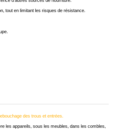
sence d’autres sources de nourriture.
on, tout en limitant les risques de résistance.
upe.
rebouchage des trous et entrées.
ère les appareils, sous les meubles, dans les combles,