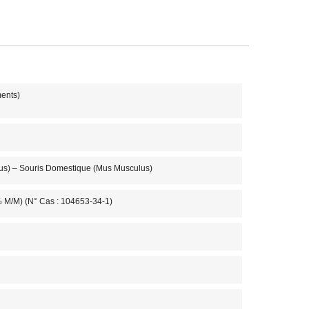
ments)
cus) – Souris Domestique (Mus Musculus)
M/m) (N° Cas : 104653-34-1)