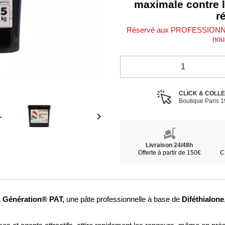
maximale contre l
r
Réservé aux PROFESSIONNEL
nou
CLICK & COLL
Boutique Paris 

Livraison 24/48h
Offerte à partir de 150€
C
Génération® PAT,
Diféthialone
à
une pâte professionnelle à base de