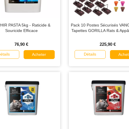
HIR PASTA 5kg - Raticide &
Pack 10 Postes Sécurisés VA
Souricide Efficace
Tapettes GORILLA Rats & App
76,90 €
225,90 €
étails
Détails
Acheter
Achet