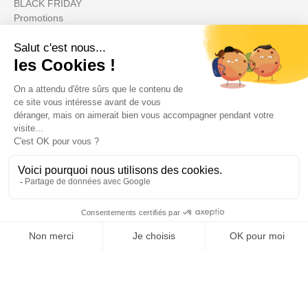
BLACK FRIDAY
Promotions
Votre compte

Informations

Fiches conseils

Insecte
Rongeurs