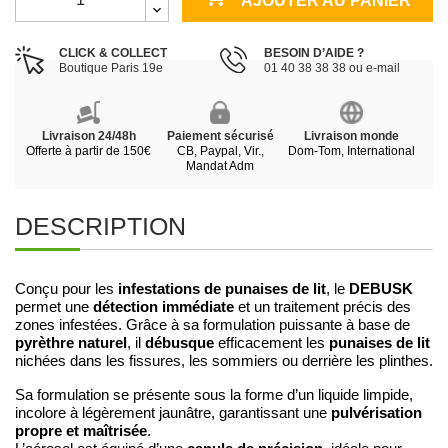
AJOUTER AU PANIER
CLICK & COLLECT
BESOIN D’AIDE ?
Boutique Paris 19e
01 40 38 38 38 ou e-mail
Livraison 24/48h
Paiement sécurisé
Livraison monde
Offerte à partir de 150€
CB, Paypal, Vir.,
Dom-Tom, International
Mandat Adm
DESCRIPTION
infestations de punaises de lit
DEBUSK
Conçu pour les
, le
détection immédiate
permet une
et un traitement précis des
zones infestées. Grâce à sa formulation puissante à base de
pyrèthre naturel
débusque
punaises de lit
, il
efficacement les
nichées dans les fissures, les sommiers ou derrière les plinthes.
Sa formulation se présente sous la forme d’un liquide limpide,
pulvérisation
incolore à légèrement jaunâtre, garantissant une
propre et maîtrisée
.