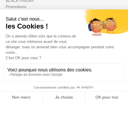
BLACK FRIDAY
Promotions
Votre compte

Informations

Fiches conseils

Insecte
Rongeurs