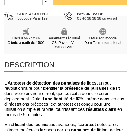
CLICK & COLLECT
BESOIN D’AIDE ?
Boutique Paris 19e
01 40 38 38 38 ou e-mail
Livraison 24/48h
Paiement sécurisé
Livraison monde
Offerte à partir de 150€
CB, Paypal, Vir.,
Dom-Tom, International
Mandat Adm
DESCRIPTION
Autotest de détection des punaises de lit
L'
est un outil
présence de punaises de lit
révolutionnaire pour identifier la
dans votre environnement, que ce soit à domicile ou en
une fiabilité de 92%
déplacement. Doté d'
, même dans les cas
d'infestations précoces, cet autotest est conçu pour une
résultats clairs
utilisation simple et rapide, fournissant des
en
moins de 5 minutes.
autotest
En utilisant des techniques avancées, l'
détecte les
punaises de lit
infimes molécules laissées par les
lors de leur