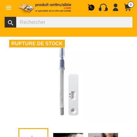
0

search
RUPTURE DE STOCK