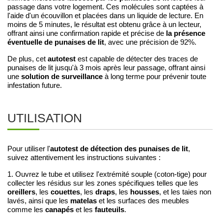
passage dans votre logement. Ces molécules sont captées à
l'aide d'un écouvillon et placées dans un liquide de lecture. En
moins de 5 minutes, le résultat est obtenu grâce à un lecteur,
la présence
offrant ainsi une confirmation rapide et précise de
éventuelle de punaises de lit
, avec une précision de 92%.
autotest
De plus, cet
est capable de détecter des traces de
punaises de lit jusqu'à 3 mois après leur passage, offrant ainsi
solution de surveillance
une
à long terme pour prévenir toute
infestation future.
UTILISATION
autotest de détection des punaises de lit
Pour utiliser l'
,
suivez attentivement les instructions suivantes :
1. Ouvrez le tube et utilisez l'extrémité souple (coton-tige) pour
collecter les résidus sur les zones spécifiques telles que les
oreillers
couettes
draps
housses
, les
, les
, les
, et les taies non
matelas
lavés, ainsi que les
et les surfaces des meubles
canapés
fauteuils
comme les
et les
.