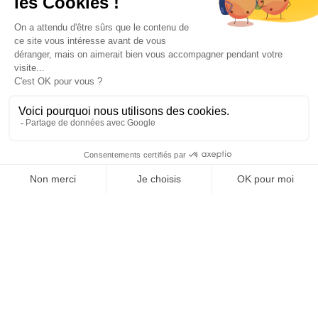

Informations

Fiches conseils

Insecte
Rongeurs
© 2026 - Produit-antinuisible.com