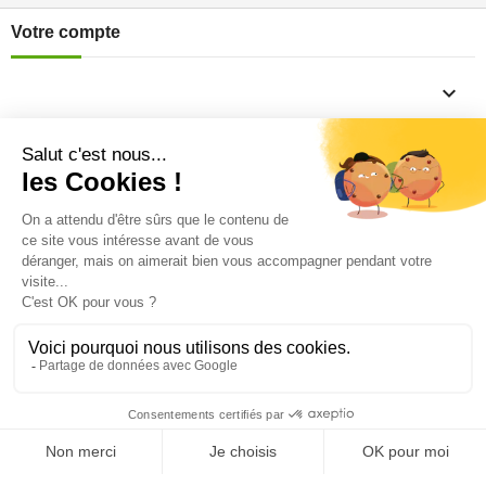
Votre compte

Informations

Fiches conseils

Insecte
Rongeurs