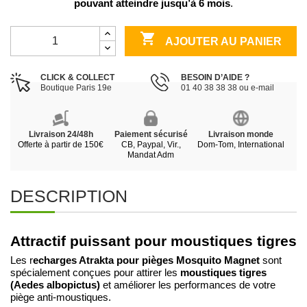
pouvant atteindre jusqu’à 6 mois
.

AJOUTER AU PANIER
CLICK & COLLECT
BESOIN D’AIDE ?
Boutique Paris 19e
01 40 38 38 38 ou e-mail
Livraison 24/48h
Paiement sécurisé
Livraison monde
Offerte à partir de 150€
CB, Paypal, Vir.,
Dom-Tom, International
Mandat Adm
DESCRIPTION
Attractif puissant pour moustiques tigres
echarges Atrakta pour pièges Mosquito Magnet
Les r
sont
moustiques tigres
spécialement conçues pour attirer les
(Aedes albopictus)
et améliorer les performances de votre
piège anti-moustiques.