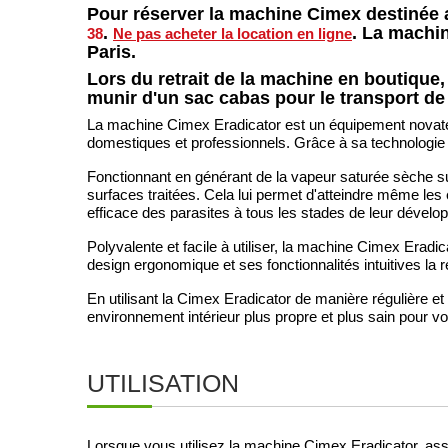
Pour réserver la machine Cimex destinée a
.
. La machin
38
Ne pas acheter la location en ligne
Paris.
Lors du retrait de la machine en boutique,
munir d'un sac cabas pour le transport de
La machine Cimex Eradicator est un équipement novateu
domestiques et professionnels. Grâce à sa technologie 
Fonctionnant en générant de la vapeur saturée sèche su
surfaces traitées. Cela lui permet d'atteindre même les 
efficace des parasites à tous les stades de leur dével
Polyvalente et facile à utiliser, la machine Cimex Eradic
design ergonomique et ses fonctionnalités intuitives la r
En utilisant la Cimex Eradicator de manière régulière et
environnement intérieur plus propre et plus sain pour vou
UTILISATION
Lorsque vous utilisez la machine Cimex Eradicator, ass