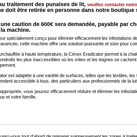
u traitement des punaises de lit,
veuillez contacter notr
e doit être retirée en personne dans notre boutique
 une caution de 600€ sera demandée, payable par chèq
 la machine.
r spécialement conçu pour éliminer efficacement les infestations d
avancée, cette machine offre une solution puissante et sûre pour com
rchauffée à haute température, la Cimex Eradicator permet à la chal
endroits les plus inaccessibles où les mites et les teignes se cachent
oppement.
ator est adaptée à une variété de surfaces, telles que les textiles, le
endent accessible à tous, des particuliers aux professionnels de la lutt
 appropriée, vous pouvez efficacement réduire et éliminer les infestati
s et votre famille.
urez-vous tout d'abord de préparer soigneusement les zones à traiter