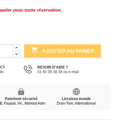
peler pour toute réservation.

AJOUTER AU PANIER
ECT
BESOIN D’AIDE ?
19e
01 40 38 38 38 ou e-mail
Paiement sécurisé
Livraison monde
B, Paypal, Vir., Mandat Adm
Dom-Tom, International