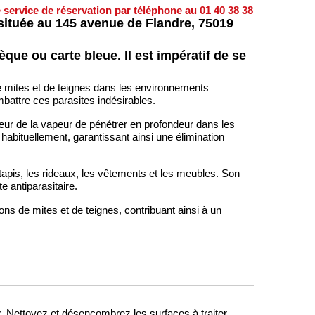
e service de réservation par téléphone au 01 40 38 38
 située au 145 avenue de Flandre, 75019
ue ou carte bleue. Il est impératif de se
e mites et de teignes dans les environnements
battre ces parasites indésirables.
eur de la vapeur de pénétrer en profondeur dans les
 habituellement, garantissant ainsi une élimination
s tapis, les rideaux, les vêtements et les meubles. Son
e antiparasitaire.
ons de mites et de teignes, contribuant ainsi à un
. Nettoyez et désencombrez les surfaces à traiter,