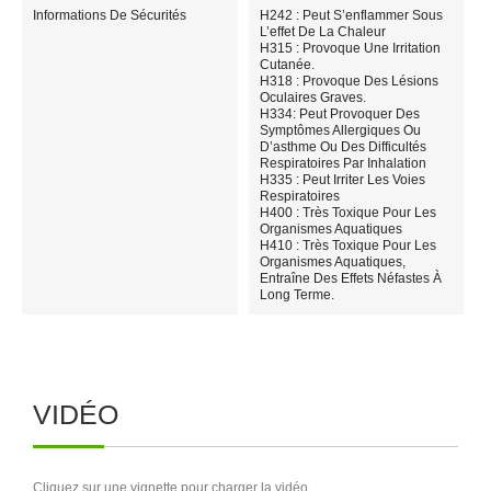
Informations De Sécurités
H242 : Peut S’enflammer Sous
L’effet De La Chaleur
H315 : Provoque Une Irritation
Cutanée.
H318 : Provoque Des Lésions
Oculaires Graves.
H334: Peut Provoquer Des
Symptômes Allergiques Ou
D’asthme Ou Des Difficultés
Respiratoires Par Inhalation
H335 : Peut Irriter Les Voies
Respiratoires
H400 : Très Toxique Pour Les
Organismes Aquatiques
H410 : Très Toxique Pour Les
Organismes Aquatiques,
Entraîne Des Effets Néfastes À
Long Terme.
VIDÉO
Cliquez sur une vignette pour charger la vidéo