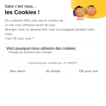
Votre compte

Informations

Fiches conseils

Insecte
Rongeurs