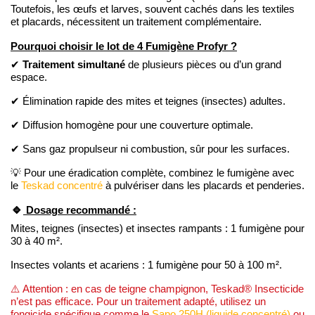
Toutefois, les œufs et larves, souvent cachés dans les textiles
et placards, nécessitent un traitement complémentaire.
Fumigène Profyr
Pourquoi choisir le lot de 4
?
Traitement simultané
✔
de plusieurs pièces ou d’un grand
espace.
✔ Élimination rapide des mites et teignes (insectes) adultes.
✔ Diffusion homogène pour une couverture optimale.
✔ Sans gaz propulseur ni combustion, sûr pour les surfaces.
💡 Pour une éradication complète, combinez le fumigène avec
le
Teskad concentré
à pulvériser dans les placards et penderies.
🔹
Dosage recommandé :
Mites, teignes (insectes) et insectes rampants : 1 fumigène pour
30 à 40 m².
Insectes volants et acariens : 1 fumigène pour 50 à 100 m².
⚠️ Attention : en cas de teigne champignon, Teskad® Insecticide
n’est pas efficace. Pour un traitement adapté, utilisez un
fongicide spécifique comme le
Sapo 250H (liquide concentré)
ou