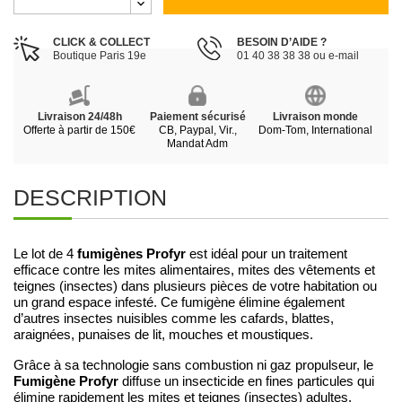
CLICK & COLLECT
BESOIN D’AIDE ?
Boutique Paris 19e
01 40 38 38 38 ou e-mail
Livraison 24/48h
Paiement sécurisé
Livraison monde
Offerte à partir de 150€
CB, Paypal, Vir.,
Dom-Tom, International
Mandat Adm
DESCRIPTION
fumigènes Profyr
Le lot de 4
est idéal pour un traitement
efficace contre les mites alimentaires, mites des vêtements et
teignes (insectes) dans plusieurs pièces de votre habitation ou
un grand espace infesté. Ce fumigène élimine également
d’autres insectes nuisibles comme les cafards, blattes,
araignées, punaises de lit, mouches et moustiques.
Grâce à sa technologie sans combustion ni gaz propulseur, le
Fumigène Profyr
diffuse un insecticide en fines particules qui
élimine rapidement les mites et teignes (insectes) adultes.