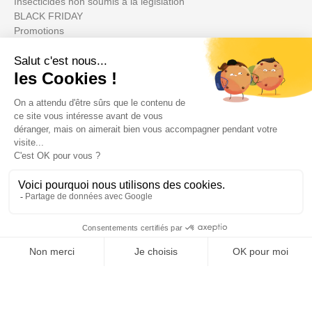
Insecticides non soumis à la législation
BLACK FRIDAY
Promotions
Votre compte

Informations

Fiches conseils

Insecte