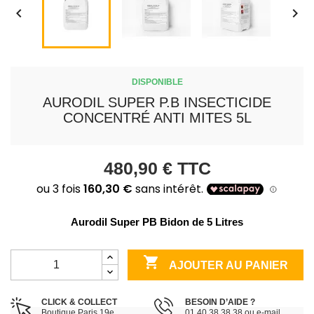


DISPONIBLE
AURODIL SUPER P.B INSECTICIDE
CONCENTRÉ ANTI MITES 5L
480,90 €
TTC
Aurodil Super PB Bidon de 5 Litres

AJOUTER AU PANIER
CLICK & COLLECT
BESOIN D’AIDE ?
Boutique Paris 19e
01 40 38 38 38 ou e-mail