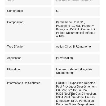
Contenance
5L
Composition
Perméthrine : 250 G/L,
Pralléthine : 10 G/L, Piperonyl
Butoxyde: 150 G/L, Contient Du
Pétrole Désaromatisé Inférieur
À 10%
Type D'action
Action Choc Et Rémanente
Application
Pulvérisation
Utilisation
Intérieur, Extérieur (Façades
Uniquement)
Informations De Sécurités
EUH066 L'exposition Répétée
Peut Provoquer Dessèchement
Ou Gerçures De La Peau.
H302 Nocif En Cas D'ingestion.
H304 Peut Être Mortel En Cas
D'ingestion Et De Pénétration
Dans Les Voies Respiratoires.