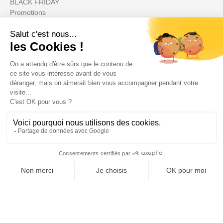
BLACK FRIDAY
Promotions
Votre compte

Informations

Fiches conseils

Insecte
Rongeurs