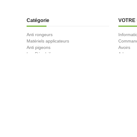
Catégorie
VOTRE
Anti rongeurs
Informati
Matériels applicateurs
Comman
Anti pigeons
Avoirs
Les Répulsifs
Adresses
ANTI TAUPES
Bons de r
Désinfectants pro
Ultrasons
Vente en gros
Anti insectes
Désinsectiseurs Electrique DEIV
Gamme Bio
Insecticides non soumis à la législation
BLACK FRIDAY
Promotions