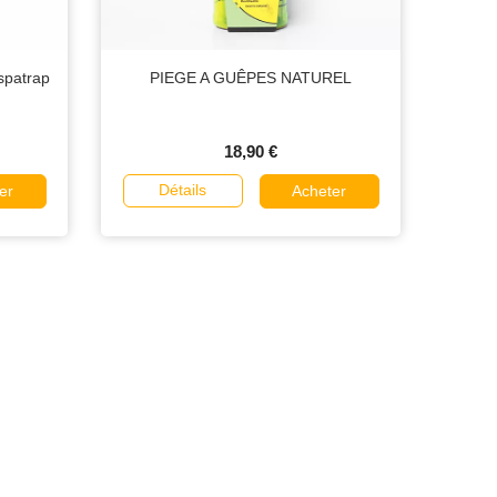
espatrap
PIEGE A GUÊPES NATUREL
18,90 €
Détails
er
Acheter