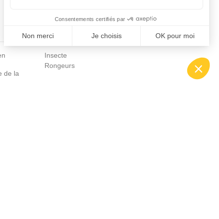
Fiches conseils
en
Insecte
Rongeurs
e de la