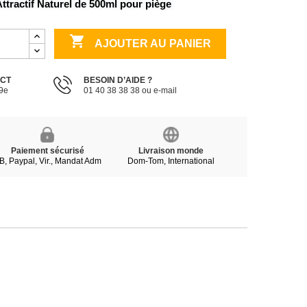
Attractif Naturel de 500ml pour piège 

AJOUTER AU PANIER
ECT
BESOIN D’AIDE ?
19e
01 40 38 38 38 ou e-mail
Paiement sécurisé
Livraison monde
B, Paypal, Vir., Mandat Adm
Dom-Tom, International