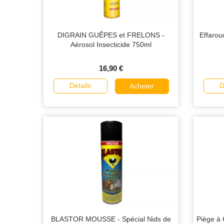
DIGRAIN GUÊPES et FRELONS -
Effarou
Aérosol Insecticide 750ml
16,90 €
Détails
D
Acheter
BLASTOR MOUSSE - Spécial Nids de
Piège à