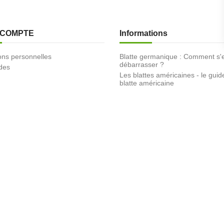
 COMPTE
Informations
ons personnelles
Blatte germanique : Comment s'
débarrasser ?
des
Les blattes américaines - le guid
blatte américaine
Conditions générales de vente
éduction
Mentions Légales
Promotions
Nouveaux produits
Meilleures ventes
Nous contacter
Plan du site