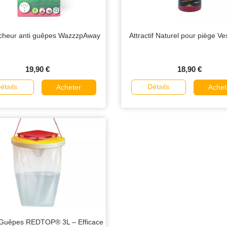
cheur anti guêpes WazzzpAway
Attractif Naturel pour piège V
19,90 €
18,90 €
étails
Détails
Acheter
Achet
 Guêpes REDTOP® 3L – Efficace