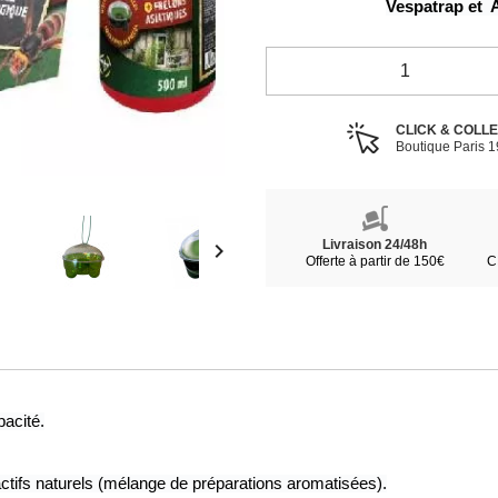
Vespatrap et  
CLICK & COLL
Boutique Paris 
Livraison 24/48h

Offerte à partir de 150€
C
pacité.
'actifs naturels (mélange de préparations aromatisées).