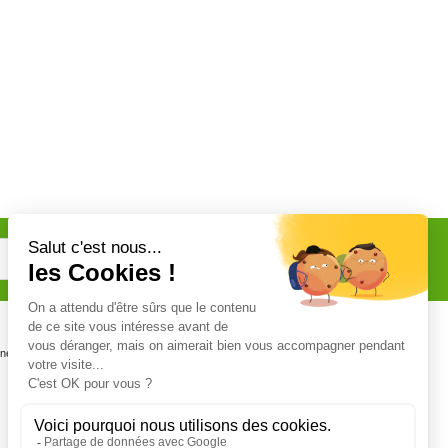
Certifications
one
Personnel certifié CERTIPHYTO et
CERTIFICAT BIOCIDE