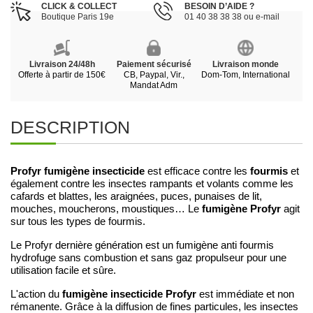
CLICK & COLLECT
BESOIN D’AIDE ?
Boutique Paris 19e
01 40 38 38 38 ou e-mail
Livraison 24/48h
Paiement sécurisé
Livraison monde
Offerte à partir de 150€
CB, Paypal, Vir.,
Dom-Tom, International
Mandat Adm
DESCRIPTION
Profyr fumigène insecticide
fourmis
est efficace contre les
et
également contre les insectes rampants et volants comme les
cafards et blattes, les araignées, puces, punaises de lit,
fumigène Profyr
mouches, moucherons, moustiques… Le
agit
sur tous les types de fourmis.
Le Profyr dernière génération est un fumigène anti fourmis
hydrofuge sans combustion et sans gaz propulseur pour une
utilisation facile et sûre.
fumigène insecticide Profyr
L'action du
est immédiate et non
rémanente. Grâce à la diffusion de fines particules, les insectes