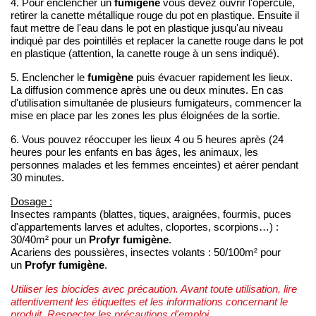
fumigène
4. Pour enclencher un
vous devez ouvrir l'opercule,
retirer la canette métallique rouge du pot en plastique. Ensuite il
faut mettre de l'eau dans le pot en plastique jusqu'au niveau
indiqué par des pointillés et replacer la canette rouge dans le pot
en plastique (attention, la canette rouge à un sens indiqué).
fumigène
5. Enclencher le
puis évacuer rapidement les lieux.
La diffusion commence après une ou deux minutes. En cas
d'utilisation simultanée de plusieurs fumigateurs, commencer la
mise en place par les zones les plus éloignées de la sortie.
6. Vous pouvez réoccuper les lieux 4 ou 5 heures après (24
heures pour les enfants en bas âges, les animaux, les
personnes malades et les femmes enceintes) et aérer pendant
30 minutes.
Dosage :
Insectes rampants (blattes, tiques, araignées, fourmis, puces
d'appartements larves et adultes, cloportes, scorpions…) :
Profyr fumigène
30/40m² pour un
.
Acariens des poussières, insectes volants : 50/100m² pour
Profyr fumigène
un
.
Utiliser les biocides avec précaution. Avant toute utilisation, lire
attentivement les étiquettes et les informations concernant le
produit. Respecter les précautions d'emploi.