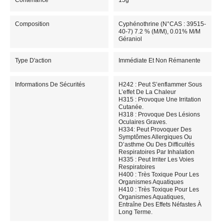
Contenance
15g
Composition
Cyphénothrine (N°CAS : 39515-
40-7) 7.2 % (m/m), 0.01% M/m
Géraniol
Type D'action
Immédiate Et Non Rémanente
Informations De Sécurités
H242 : Peut S’enflammer Sous
L’effet De La Chaleur
H315 : Provoque Une Irritation
Cutanée.
H318 : Provoque Des Lésions
Oculaires Graves.
H334: Peut Provoquer Des
Symptômes Allergiques Ou
D’asthme Ou Des Difficultés
Respiratoires Par Inhalation
H335 : Peut Irriter Les Voies
Respiratoires
H400 : Très Toxique Pour Les
Organismes Aquatiques
H410 : Très Toxique Pour Les
Organismes Aquatiques,
Entraîne Des Effets Néfastes À
Long Terme.