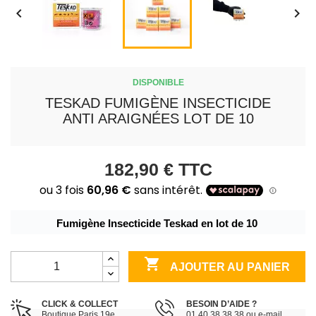


DISPONIBLE
TESKAD FUMIGÈNE INSECTICIDE
ANTI ARAIGNÉES LOT DE 10
182,90 €
TTC
Fumigène Insecticide Teskad en lot de 10 

AJOUTER AU PANIER
CLICK & COLLECT
BESOIN D’AIDE ?
Boutique Paris 19e
01 40 38 38 38 ou e-mail