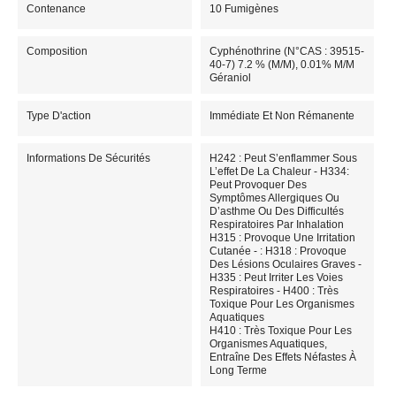
Contenance
10 Fumigènes
Composition
Cyphénothrine (N°CAS : 39515-
40-7) 7.2 % (m/m), 0.01% M/m
Géraniol
Type D'action
Immédiate Et Non Rémanente
Informations De Sécurités
H242 : Peut S’enflammer Sous
L’effet De La Chaleur - H334:
Peut Provoquer Des
Symptômes Allergiques Ou
D’asthme Ou Des Difficultés
Respiratoires Par Inhalation
H315 : Provoque Une Irritation
Cutanée - : H318 : Provoque
Des Lésions Oculaires Graves -
H335 : Peut Irriter Les Voies
Respiratoires - H400 : Très
Toxique Pour Les Organismes
Aquatiques
H410 : Très Toxique Pour Les
Organismes Aquatiques,
Entraîne Des Effets Néfastes À
Long Terme