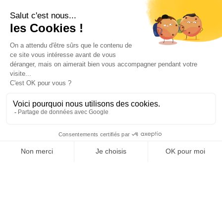
Votre compte

Informations

Fiches conseils

Insecte
Rongeurs