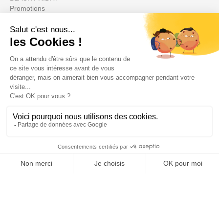
Promotions
Votre compte

Informations

Fiches conseils

Insecte
Rongeurs