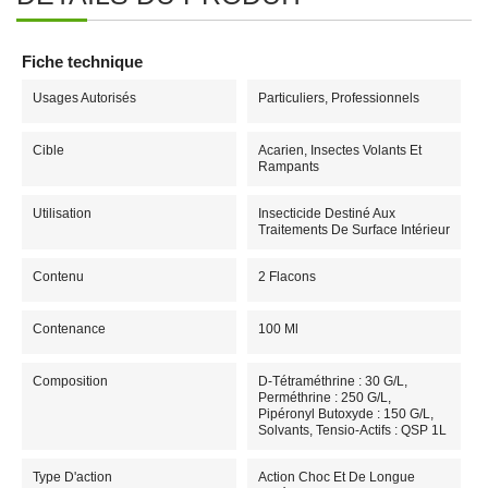
Fiche technique
Usages Autorisés
Particuliers, Professionnels
Cible
Acarien, Insectes Volants Et
Rampants
Utilisation
Insecticide Destiné Aux
Traitements De Surface Intérieur
Contenu
2 Flacons
Contenance
100 Ml
Composition
D-Tétraméthrine : 30 G/L,
Perméthrine : 250 G/L,
Pipéronyl Butoxyde : 150 G/L,
Solvants, Tensio-Actifs : QSP 1L
Type D'action
Action Choc Et De Longue