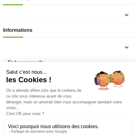

Informations

Fiches conseils

Insecte
Rongeurs
© 2026 - Produit-antinuisible.com