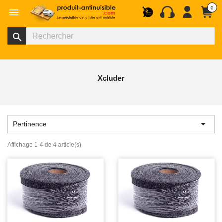
0

search
Xcluder

Pertinence
Affichage 1-4 de 4 article(s)