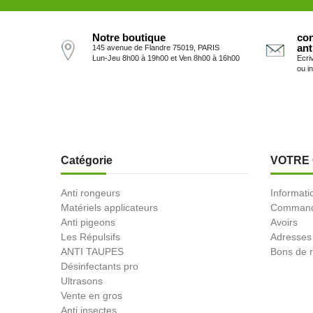
Notre boutique
con
ant
145 avenue de Flandre 75019, PARIS
Lun-Jeu 8h00 à 19h00 et Ven 8h00 à 16h00
Ecri
ou i
Catégorie
VOTRE
Anti rongeurs
Informati
Matériels applicateurs
Comman
Anti pigeons
Avoirs
Les Répulsifs
Adresses
ANTI TAUPES
Bons de r
Désinfectants pro
Ultrasons
Vente en gros
Anti insectes