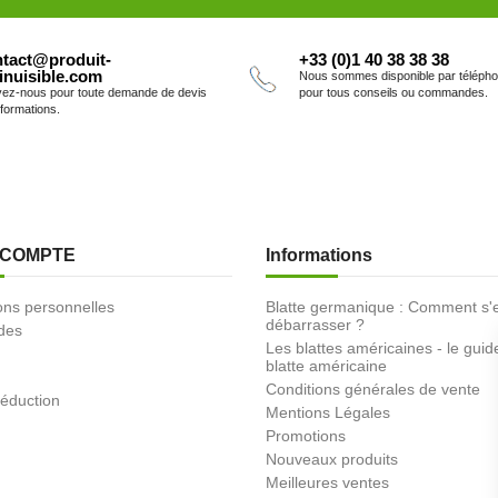
tact@produit-
+33 (0)1 40 38 38 38
inuisible.com
Nous sommes disponible par téléph
vez-nous pour toute demande de devis
pour tous conseils ou commandes.
nformations.
 COMPTE
Informations
ons personnelles
Blatte germanique : Comment s'
débarrasser ?
des
Les blattes américaines - le guid
blatte américaine
Conditions générales de vente
éduction
Mentions Légales
Promotions
Nouveaux produits
Meilleures ventes