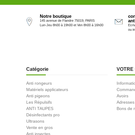
Notre boutique
con
ant
145 avenue de Flandre 75019, PARIS
Lun-Jeu 8h00 à 19h00 et Ven 8h00 à 16h00
Ecri
ou i
Catégorie
VOTRE
Anti rongeurs
Informati
Matériels applicateurs
Comman
Anti pigeons
Avoirs
Les Répulsifs
Adresses
ANTI TAUPES
Bons de r
Désinfectants pro
Ultrasons
Vente en gros
Anti insectes