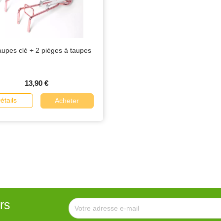
taupes clé + 2 pièges à taupes
13,90 €
étails
Acheter
rs