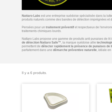
Nattaro Labs
est une entreprise suédoise spécialisée dans la lutt
produits naturels comme des bandes de détection imprégnées et des 
Pensées pour un
traitement préventif
et respectueux de l'environ
traitements chimiques lourds.
Nattaro Labs propose une gamme de produits anti punaises de lit i
de détection Nattaro Safe™
, la marque suédoise allie
technolog
permettent de
détecter rapidement la présence de punaises de li
parfaitement dans une
démarche préventive naturelle
, idéale e
Il y a 6 produits.