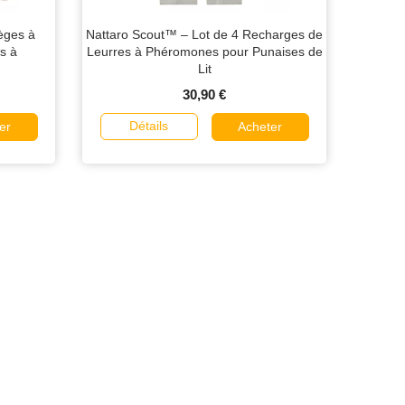
èges à
Nattaro Scout™ – Lot de 4 Recharges de
s à
Leurres à Phéromones pour Punaises de
Lit
30,90 €
Détails
er
Acheter