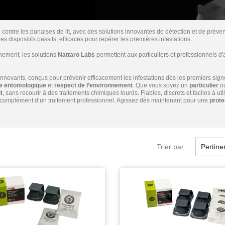
e contre les punaises de lit, avec des solutions innovantes de détection et de prév
dispositifs passifs, efficaces pour repérer les premières infestations.
nement, les solutions
Nattaro Labs
permettent aux particuliers et professionnels d'
nnovants, conçus pour prévenir efficacement les infestations dès les premiers sig
ie entomologique
et
respect de l’environnement
. Que vous soyez un
particulier
o
t
, sans recourir à des traitements chimiques lourds. Fiables, discrets et faciles à util
n complément d’un traitement professionnel. Agissez dès maintenant pour une
prote
Trier par :
Pertine