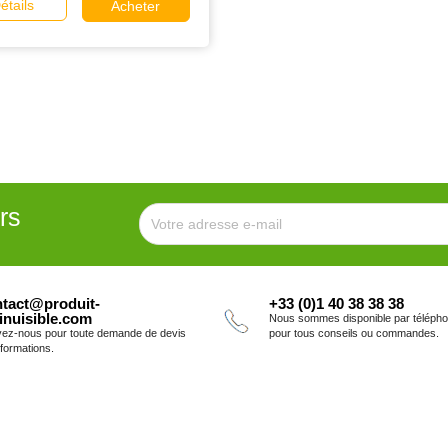
étails
Acheter
rs
tact@produit-
+33 (0)1 40 38 38 38
inuisible.com
Nous sommes disponible par téléph
vez-nous pour toute demande de devis
pour tous conseils ou commandes.
nformations.