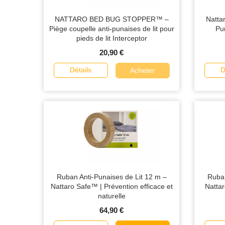
NATTARO BED BUG STOPPER™ –
Natta
Piège coupelle anti-punaises de lit pour
Pu
pieds de lit Interceptor
20,90 €
Détails
D
Acheter
Ruban Anti-Punaises de Lit 12 m –
Ruban
Nattaro Safe™ | Prévention efficace et
Nattar
naturelle
64,90 €